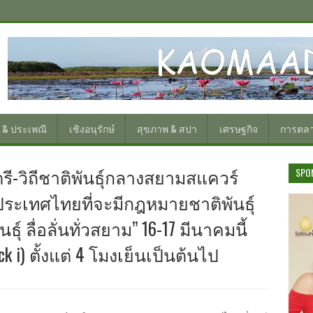
 & ประเพณี
เชิงอนุรักษ์
สุขภาพ & สปา
เศรษฐกิจ
การตล
รี-วิถีชาติพันธุ์กลางสยามสแควร์
SPO
ะเทศไทยที่จะมีกฎหมายชาติพันธุ์
ุ์ ลื่อลั่นทั่วสยาม” 16-17 มีนาคมนี้
i) ตั้งแต่ 4 โมงเย็นเป็นต้นไป