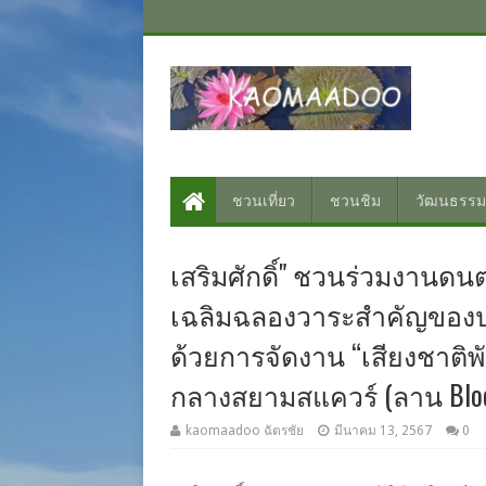
ชวนเที่ยว
ชวนชิม
วัฒนธรรม
เสริมศักดิ์" ชวนร่วมงานดนต
เฉลิมฉลองวาระสำคัญของปร
ด้วยการจัดงาน “เสียงชาติพันธ
กลางสยามสแควร์ (ลาน Block 
kaomaadoo ฉัตรชัย
มีนาคม 13, 2567
0