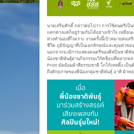
นายเสริมศักดิ์ กล่าวต่อไปว่า การใช้ดนตรีเ
แตกต่างแต่ก็อยู่ร่วมกันได้อย่างเข้าใจ เหมื
ท่วงทำนองที่ไพเราะ งานครั้งนี้เป้าหมายส่งเส
ชีวิต ภูมิปัญญาที่เป็นเอกลักษณ์และคุณค่าขอ
นอกจากจะมีการแสดงดนตรีของศิลปินชาติพันธุ์แล
น้องชาติพันธุ์ผ่านกิจกรรมเวิร์คช็อปที่หลากหล
Print มัดย้อมผ้าสีธรรมชาติ โกโก้เทสติ้ง เป
ถึงศักยภาพของพี่น้องกลุ่มชาติพันธุ์ อาทิ ผ้าท