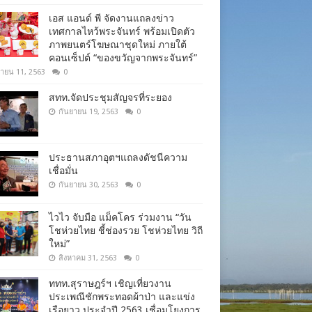
เอส แอนด์ พี จัดงานแถลงข่าว
เทศกาลไหว้พระจันทร์ พร้อมเปิดตัว
ภาพยนตร์โฆษณาชุดใหม่ ภายใต้
คอนเซ็ปต์ “ของขวัญจากพระจันทร์”
ยายน 11, 2563
0
สทท.จัดประชุมสัญจรที่ระยอง
กันยายน 19, 2563
0
ประธานสภาอุตฯแถลงดัชนีความ
เชื่อมั่น​
กันยายน 30, 2563
0
ไวไว จับมือ แม็คโคร ร่วมงาน “วัน
โชห่วยไทย ชี้ช่องรวย โชห่วยไทย วิถี
ใหม่”
สิงหาคม 31, 2563
0
ททท.สุราษฎร์ฯ เชิญเที่ยวงาน
ประเพณีชักพระทอดผ้าป่า และแข่ง
เรือยาว ประจำปี 2563 เชื่อมโยงการ