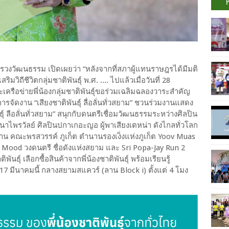
ทรวงวัฒนธรรม เปิดเผยว่า “หลังจากที่สภาผู้แทนราษฎรได้มีมติ
ิถีชีวิตกลุ่มชาติพันธุ์ พ.ศ. .... ไปแล้วเมื่อวันที่ 28
ครือข่ายพี่น้องกลุ่มชาติพันธุ์ขอร่วมเฉลิมฉลองวาระสำคัญ
จัดงาน “เสียงชาติพันธุ์ ลื่อลั่นทั่วสยาม” ชวนร่วมงานแสดง
ธุ์ ลือลั่นทั่วสยาม” สนุกกับดนตรีเชื่อมวัฒนธรรมระหว่างศิลปิน
พัฒนาไพรวัลย์ ศิลปินปกาเกอะญอ ผู้พาเสียงเตหน่า ดังไกลทั่วโลก
้าน คณะพรสวรรค์ ภูเก็ต ตำนานรองเง็งแห่งภูเก็ต Yoov Muas
od Mood วงดนตรี ชื่อดังแห่งสยาม และ Sri Popa-Jay Run 2
ันธุ์ เลือกซื้อสินค้าจากพี่น้องชาติพันธุ์ พร้อมเรียนรู้
17 มีนาคมนี้ กลางสยามสแควร์ (ลาน Block i) ตั้งแต่ 4 โมง