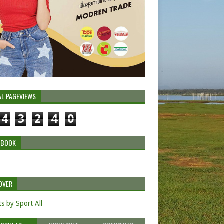
AL PAGEVIEWS
4
3
2
4
0
EBOOK
OVER
s by Sport All