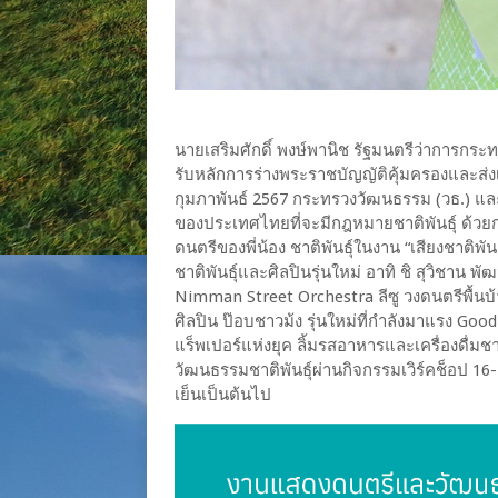
นายเสริมศักดิ์ พงษ์พานิช รัฐมนตรีว่าการกระ
รับหลักการร่างพระราชบัญญัติคุ้มครองและส่งเสริมว
กุมภาพันธ์ 2567 กระทรวงวัฒนธรรม (วธ.) และเ
ของประเทศไทยที่จะมีกฎหมายชาติพันธุ์ ด้วยการ
ดนตรีของพี่น้อง ชาติพันธุ์ในงาน “เสียงชาติพัน
ชาติพันธุ์และศิลปินรุ่นใหม่ อาทิ ชิ สุวิชาน 
Nimman Street Orchestra ลีซู วงดนตรีพื้นบ
ศิลปิน ป๊อบชาวม้ง รุ่นใหม่ที่กำลังมาแรง Go
แร็พเปอร์แห่งยุค ลิ้มรสอาหารและเครื่องดื่มชาติพ
วัฒนธรรมชาติพันธุ์ผ่านกิจกรรมเวิร์คช็อป 16-
เย็นเป็นต้นไป