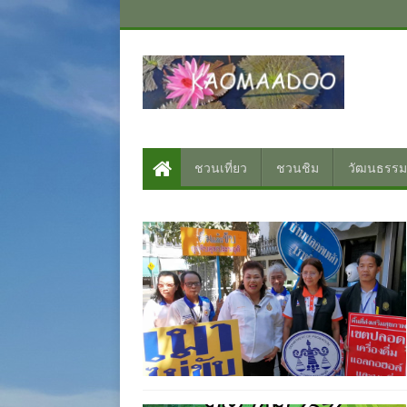
ชวนเที่ยว
ชวนชิม
วัฒนธรรม