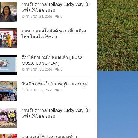
งานจับรางวัล Tollway Lucky Way ใบ
เสร็จให้โชค 2020
กันยายน 21, 2563
0
ททท. x แมคโดนัลด์ ชวนเที่ยวเมือง
ไทย ในสไตล์ที่ชอบ
ร้องไห้ตาบวมไปหมดแล้ว [ BOXX
MUSIC LONGPLAY ]
กันยายน 05, 2563
0
วันเดียวเที่ยวใกล้ ราชบุรี - นครปฐม
กันยายน 05, 2563
0
งานจับรางวัล Tollway Lucky Way ใบ
เสร็จให้โชค 2020
เอส แอนด์ พี จัดงานแถลงข่าว