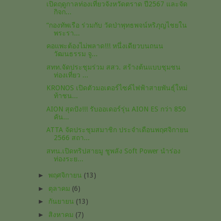
เปิดฤดูกาลท่องเที่ยวจังหวัดตราด ปี2567 และจัด
กิจก...
“กองทัพเรือ ร่วมกับ วัดป่าพุทธพจน์หริภุญไชยใน
พระรา...
คอแพะต้อง​ไม่พลาด!!! หนึ่ง​เดียวบนถนน
วัฒนธรรม ​จู...
สทท.จัดประชุมร่วม สสว. สร้างต้นแบบชุมชน
ท่องเที่ยว ...
KRONOS เปิดตัวมอเตอร์ไซค์ไฟฟ้าสายพันธุ์ใหม่
ท้าชน...
AION สุดปัง!!! รับออเดอร์รุ่น AION ES กว่า 850
คัน...
ATTA จัดประชุมสมาชิก ประจำเดือนพฤศจิกายน
2566 สถา...
สทน.เปิดทริปสายมู ชูพลัง Soft Power นำร่อง
ท่องระย...
►
พฤศจิกายน
(13)
►
ตุลาคม
(6)
►
กันยายน
(13)
►
สิงหาคม
(7)