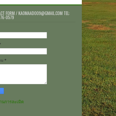
CT FORM / KAOMAADOO9@GMAIL.COM TEL:
076-0579
*
วาม
*
านการละเมิด