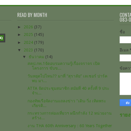
READ BY MONTH
CONTA
083-
►
2026
(37)
ชื่อ
►
2025
(145)
4)
►
2024
(179)
▼
2023
(170)
อีเมล
▼
ธันวาคม
(14)
สคป.กท.1จัดอบรมความรู้เรื่องจราจร เปิด
โครงการ ขับข...
ข้อค
วันหยุดไปไหน?? มาที่ “สุราลัย” เลเชอร์ ปาร์ค
พบ มา...
ATTA จัดประชุมสมาชิก สมัยที่ 40 ครั้งที่ 9 ประ
จําเ...
กองทัพเรือจัดงานแถลงข่าว "เดิน-วิ่ง เทิดพระ
เกียรติ...
กระทรวงการท่องเที่ยวฯ ผนึกกำลัง 12 หน่วยงาน
รายง
สร้าง...
งาน THA 60th Anniversary : 60 Years Together