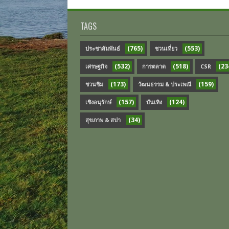
TAGS
(765)
(553)
ประชาสัมพันธ์
ชวนเที่ยว
(532)
(518)
(23
เศรษฐกิจ
การตลาด
CSR
(173)
(159)
ชวนชิม
วัฒนธรรม & ประเพณี
(157)
(124)
เชิงอนุรักษ์
บันเทิง
(34)
สุขภาพ & สปา