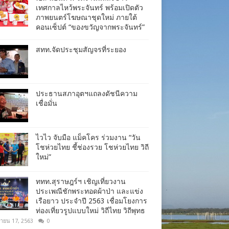
เทศกาลไหว้พระจันทร์ พร้อมเปิดตัว
ภาพยนตร์โฆษณาชุดใหม่ ภายใต้
คอนเซ็ปต์ “ของขวัญจากพระจันทร์”
สทท.จัดประชุมสัญจรที่ระยอง
ประธานสภาอุตฯแถลงดัชนีความ
เชื่อมั่น​
ไวไว จับมือ แม็คโคร ร่วมงาน “วัน
โชห่วยไทย ชี้ช่องรวย โชห่วยไทย วิถี
ใหม่”
ททท.สุราษฎร์ฯ เชิญเที่ยวงาน
ประเพณีชักพระทอดผ้าป่า และแข่ง
เรือยาว ประจำปี 2563 เชื่อมโยงการ
ท่องเที่ยวรูปแบบใหม่ วิถีไทย วิถีพุทธ
ยายน 17, 2563
0