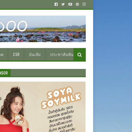
าด
CSR
บันเทิง
ประชาสัมพันธ์
NSOR