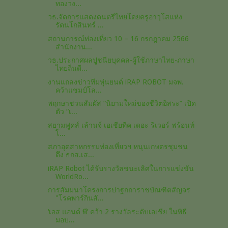
ทองวง...
วธ.จัดการแสดงดนตรีไทยโดยครูอาวุโสแห่ง
รัตนโกสินทร์ ...
สถานการณ์ท่องเที่ยว 10 – 16 กรกฎาคม 2566
สำนักงาน...
วธ.ประกาศผลปูชนียบุคคล-ผู้ใช้ภาษาไทย-ภาษา
ไทยถิ่นดี...
งานแถลงข่าวทีมหุ่นยนต์ iRAP ROBOT มจพ.
คว้าแชมป์โล...
พฤกษาชวนสัมผัส “นิยามใหม่ของชีวิตอิสระ” เปิด
ตัว “เ...
สยามฟูดส์ เล้านจ์ เอเชียทีค เดอะ ริเวอร์ ฟร้อนท์
โ...
สภาอุตสาหกรรมท่องเที่ยวฯ หนุนเกษตรชุมชน
ดึง ธกส.เส...
iRAP Robot ได้รับรางวัลชนะเลิศในการแข่งขัน
WorldRo...
การสัมมนาโครงการปาฐกถาราชบัณฑิตสัญจร
"โรคพาร์กินสั...
‘เอส แอนด์ พี’ คว้า 2 รางวัลระดับเอเชีย ในพิธี
มอบ...