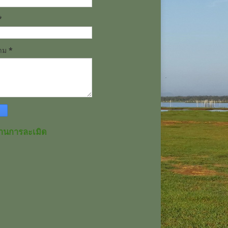
*
วาม
*
านการละเมิด