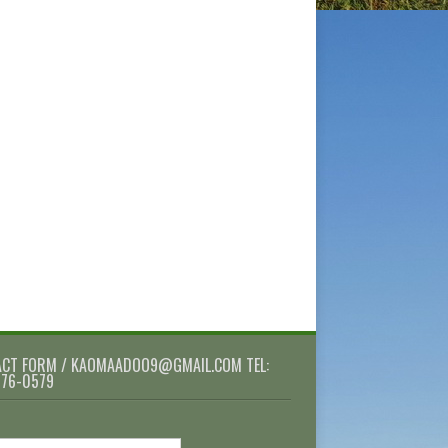
CT FORM / KAOMAADOO9@GMAIL.COM TEL:
076-0579