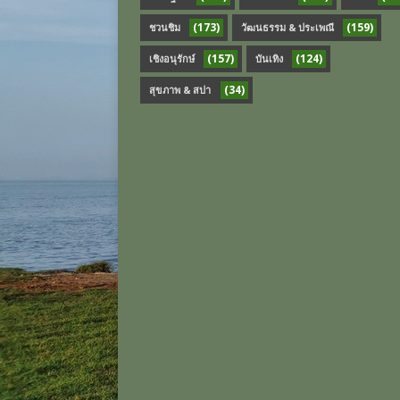
(173)
(159)
ชวนชิม
วัฒนธรรม & ประเพณี
(157)
(124)
เชิงอนุรักษ์
บันเทิง
(34)
สุขภาพ & สปา