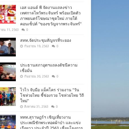
เอส แอนด์ พี จัดงานแถลงข่าว
เทศกาลไหว้พระจันทร์ พร้อมเปิดตัว
ภาพยนตร์โฆษณาชุดใหม่ ภายใต้
คอนเซ็ปต์ “ของขวัญจากพระจันทร์”
ยายน 11, 2563
0
สทท.จัดประชุมสัญจรที่ระยอง
กันยายน 19, 2563
0
ประธานสภาอุตฯแถลงดัชนีความ
เชื่อมั่น​
กันยายน 30, 2563
0
ไวไว จับมือ แม็คโคร ร่วมงาน “วัน
โชห่วยไทย ชี้ช่องรวย โชห่วยไทย วิถี
ใหม่”
สิงหาคม 31, 2563
0
ททท.สุราษฎร์ฯ เชิญเที่ยวงาน
ประเพณีชักพระทอดผ้าป่า และแข่ง
เรือยาว ประจำปี 2563 เชื่อมโยงการ