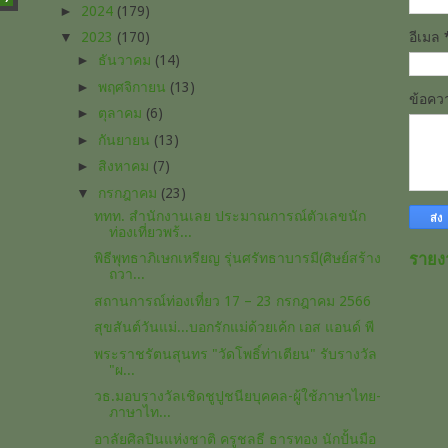
►
2024
(179)
▼
2023
(170)
อีเมล
►
ธันวาคม
(14)
►
พฤศจิกายน
(13)
ข้อค
►
ตุลาคม
(6)
►
กันยายน
(13)
►
สิงหาคม
(7)
▼
กรกฎาคม
(23)
ททท. สำนักงานเลย ประมาณการณ์ตัวเลขนัก
ท่องเที่ยวพร้...
พิธีพุทธาภิเษกเหรียญ รุ่นศรัทธาบารมี(ศิษย์สร้าง
รายง
ถวา...
สถานการณ์ท่องเที่ยว 17 – 23 กรกฎาคม 2566
สุขสันต์วันแม่...บอกรักแม่ด้วยเค้ก เอส แอนด์ พี
พระราชรัตนสุนทร​ "วัดโพธิ์​ท่าเตียน" รับรางวัล​
"ผ...
วธ.มอบรางวัลเชิดชูปูชนียบุคคล-ผู้ใช้ภาษาไทย-
ภาษาไท...
อาลัยศิลปินแห่งชาติ ครูชลธี ธารทอง นักปั้นมือ