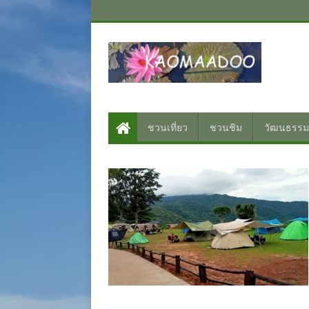
ชวนเที่ยว
ชวนชิม
วัฒนธรรม