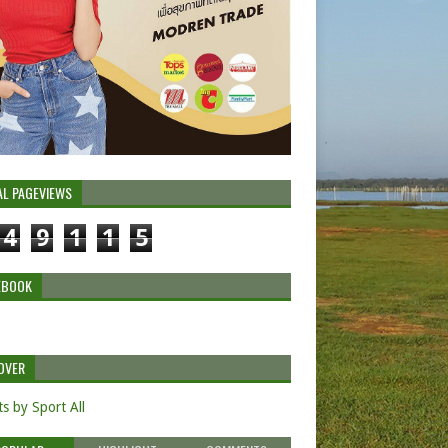
AL PAGEVIEWS
4
9
1
1
5
EBOOK
OVER
s by Sport All