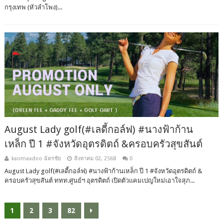
กรุงเทพ (หัวลำโพง)...
August Lady golf(#เลดี้กอล์ฟ) #นางฟ้าก้าน
เหล็ก ปี 1 #จังหวัดอุตรดิตถ์ &​ครอบครัว​สุขสันต์
kaomaadoo ฉัตรชัย
สิงหาคม 02, 2568
0
August Lady golf(#เลดี้กอล์ฟ) #นางฟ้าก้านเหล็ก ปี 1 #จังหวัดอุตรดิตถ์ &​
ครอบครัว​สุขสันต์ ททท.ศูนย์ฯ อุตรดิตถ์ เปิดตัวแคมเปญใหม่เอาใจสุภ...
1
2
3
82