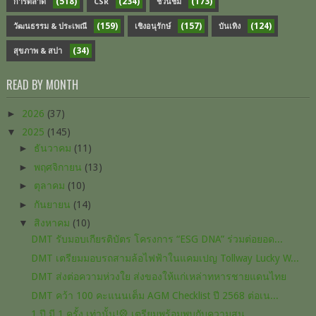
(518)
(234)
(173)
การตลาด
CSR
ชวนชิม
(159)
(157)
(124)
วัฒนธรรม & ประเพณี
เชิงอนุรักษ์
บันเทิง
(34)
สุขภาพ & สปา
READ BY MONTH
►
2026
(37)
▼
2025
(145)
►
ธันวาคม
(11)
►
พฤศจิกายน
(13)
►
ตุลาคม
(10)
►
กันยายน
(14)
▼
สิงหาคม
(10)
DMT รับมอบเกียรติบัตร โครงการ “ESG DNA” ร่วมต่อยอด...
DMT เตรียมมอบรถสามล้อไฟฟ้าในแคมเปญ Tollway Lucky W...
DMT ส่งต่อความห่วงใย ส่งของให้แก่เหล่าทหารชายแดนไทย
DMT คว้า 100 คะแนนเต็ม AGM Checklist ปี 2568 ต่อเน...
1 ปี มี 1 ครั้ง เท่านั้น!🎡 เตรียมพร้อมพบกับความสน...