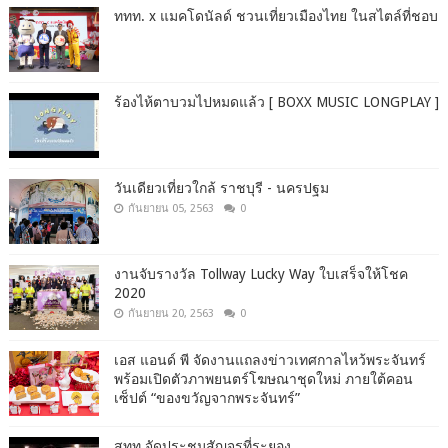
ททท. x แมคโดนัลด์ ชวนเที่ยวเมืองไทย ในสไตล์ที่ชอบ
ร้องไห้ตาบวมไปหมดแล้ว [ BOXX MUSIC LONGPLAY ]
วันเดียวเที่ยวใกล้ ราชบุรี - นครปฐม
กันยายน 05, 2563
0
งานจับรางวัล Tollway Lucky Way ใบเสร็จให้โชค
2020
กันยายน 20, 2563
0
เอส แอนด์ พี จัดงานแถลงข่าวเทศกาลไหว้พระจันทร์
พร้อมเปิดตัวภาพยนตร์โฆษณาชุดใหม่ ภายใต้คอน
เซ็ปต์ “ของขวัญจากพระจันทร์”
สทท.จัดประชุมสัญจรที่ระยอง