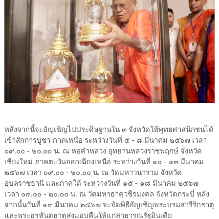
หลังจากนี้จะอัญเชิญไปประดิษฐานใน ๓ จังหวัดให้พุทธศาสนิกชนได้
เข้าสักการบูชา ภาคเหนือ ระหว่างวันที่ ๕ - ๘ มีนาคม ๒๕๖๗ เวลา
๐๙.๐๐ - ๒๐.๐๐ น. ณ หอคำหลวง อุทยานหลวงราชพฤกษ์ จังหวัด
เชียงใหม่ ภาคตะวันออกเฉียงเหนือ ระหว่างวันที่ ๑๐ - ๑๓ มีนาคม
๒๕๖๗ เวลา ๐๙.๐๐ - ๒๐.๐๐ น. ณ วัดมหาวนาราม จังหวัด
อุบลราชธานี และภาคใต้ ระหว่างวันที่ ๑๕ - ๑๘ มีนาคม ๒๕๖๗
เวลา ๐๙.๐๐ - ๒๐.๐๐ น. ณ วัดมหาธาตุวชิรมงคล จังหวัดกระบี่ หลัง
จากนั้นวันที่ ๑๙ มีนาคม ๒๕๖๗ จะจัดพิธีอัญเชิญพระบรมสารีริกธาตุ
และพระอรหันตธาตุส่งมอบคืนให้แก่สาธารณรัฐอินเดีย