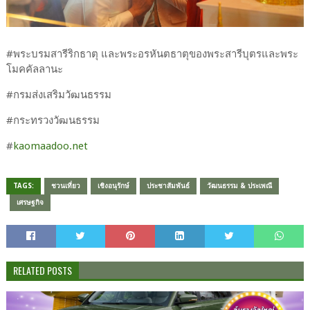
#​พระบรมสารีริกธาตุ และพระอรหันตธาตุของพระสารีบุตรและพระ
โมคคัลลานะ
#​กรมส่งเสริม​วัฒนธรรม​
#​กระทรวง​วัฒนธรรม​
#​
kaomaadoo.net
TAGS:
ชวนเที่ยว
เชิงอนุรักษ์
ประชาสัมพันธ์
วัฒนธรรม & ประเพณี
เศรษฐกิจ
RELATED POSTS