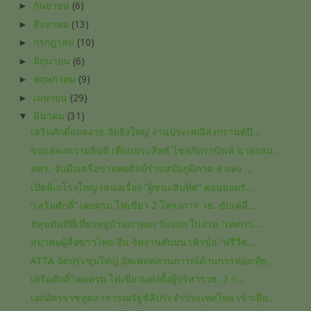
►
กันยายน
(6)
►
สิงหาคม
(13)
►
กรกฎาคม
(10)
►
มิถุนายน
(6)
►
พฤษภาคม
(9)
►
เมษายน
(29)
▼
มีนาคม
(31)
เสริมศักดิ์แถลงวธ.จัดยิ่งใหญ่ งานประเพณีสงกรานต์ปี...
ขอแสดงความยินดี เทียนประสิทธ์ ไชยภัทรานันท์ นายกสม...
สศร. จับมือเครือข่ายหอศิลป์ร่วมสมัยภูมิภาค 4 แห่ง ...
เปิดลิเกโรงใหญ่ เสนอเรื่อง “ผู้ชนะสิบทิศ” ตอนยอดรั...
“เสริมศักดิ์” เผยครม.ไฟเขียว 2 โครงการ วธ. ขับเคลื...
#สุขทันทีที่เที่ยวหมู่บ้านภาคตะวันออก ในงาน “เทศกา...
สมาคมผู้สื่อข่าวไทย-จีน จัดงานสัมมนาหัวข้อ “ฟรีวีซ...
ATTA จัดประชุมใหญ่ อัพเดทสถานการณ์ด้านการท่องเที่ย...
เสริมศักดิ์”เผยครม.ไฟเขียวแต่งตั้งผู้บริหารวธ. 2 ร...
เอกอัครราชทูตสาธารณรัฐชิลีประจำประเทศไทย เข้าเยี่ย...