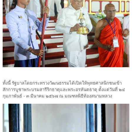
ทั้งนี้ รัฐบาลโดยกระทรวงวัฒนธรรมได้เปิดให้พุทธศาสนิกชนเข้า
สักการบูชาพระบรมสารีริกธาตุและพระอรหันตธาตุ ตั้งแต่วันที่ ๒๔
กุมภาพันธ์ - ๓ มีนาคม ๒๕๖๗ ณ มณฑลพิธีท้องสนามหลวง