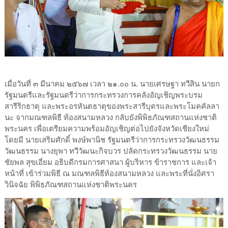
เมื่อวันที่ ๓ มีนาคม ๒๕๖๗ เวลา ๒๑.๐๐ น. นายเศรษฐา ทวีสิน นายก
รัฐมนตรีและรัฐมนตรีว่าการกระทรวงการคลังอัญเชิญพระบรม
สารีริกธาตุ และพระอรหันตธาตุของพระสารีบุตรและพระโมคคัลลา
นะ จากมณฑลพิธี ท้องสนามหลวง กลับยังพิพิธภัณฑสถานแห่งชาติ
พระนคร เพื่อเตรียมความพร้อมอัญเชิญต่อไปยังจังหวัดเชียงใหม่
โดยมี นายเสริมศักดิ์ พงษ์พานิช รัฐมนตรีว่าการกระทรวงวัฒนธรรม
วัฒนธรรม นางยุพา ทวีวัฒนะกิจบวร ปลัดกระทรวงวัฒนธรรม นาย
ชัยพล สุขเอี่ยม อธิบดีกรมการศาสนา ผู้บริหาร ข้าราชการ และเจ้า
หน้าที่ เข้าร่วมพิธี ณ มณฑลพิธีท้องสนามหลวง และพระที่นั่งอิศรา
วินิจฉัย พิพิธภัณฑสถานแห่งชาติพระนคร