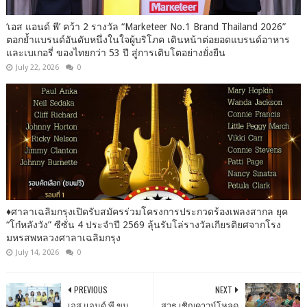
‘เอส แอนด์ พี’ คว้า 2 รางวัล “Marketeer No.1 Brand Thailand 2026”
ตอกย้ำแบรนด์อันดับหนึ่งในใจผู้บริโภค เดินหน้าต่อยอดแบรนด์อาหาร
และเบเกอรี่ ของไทยกว่า 53 ปี สู่การเติบโตอย่างยั่งยืน
July 22, 2026
0
♦️ศาลาเฉลิมกรุงเปิดรับสมัครร่วมโครงการประกวดร้องเพลงสากล ยุค
“โก๋หลังวัง” ซีซั่น 4 ประจำปี 2569 ลุ้นรับโล่รางวัลเกียรติยศจากโรง
มหรสพหลวงศาลาเฉลิมกรุง
July 14, 2026
0
PREVIOUS
NEXT
เอส แอนด์ พี ขน
สวธ.เชิญดาวน์โหลด