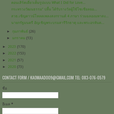
คอนเสิร์ตเดี่ยวเต็มรูปแบบ​ What I Did for Love...
กระทรวงวัฒนธรรม” ปลื้ม ได้รับรางวัลผู้ใช้โซเชียลยอ...
สวธ.เชิญดาวน์โหลดเพลงสงกรานต์ 4 ภาษา ร่วมฉลองมหาสง...
นายกรัฐมนตรี อัญเชิญพระบรมสารีริกธาตุ และพระอรหันต...
►
กุมภาพันธ์
(26)
►
มกราคม
(13)
►
2023
(170)
►
2022
(153)
►
2021
(57)
►
2020
(73)
CONTACT FORM / KAOMAADOO9@GMAIL.COM TEL: 083-076-0579
ชื่อ
อีเมล
*