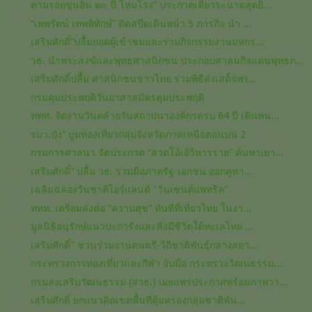
ตามรอยขุนอิน ๒๐ ปี โหมโรง” ประกวดเดี่ยวระนาดสุดยิ่...
“เทพรัตน์ เทพพิทักษ์” ติดสปีดเดินหน้า 5 ภารกิจ นำ ...
เสริมศักดิ์”ปลื้มยอดผู้เข้าชมและร่วมกิจกรรมงานมหกร...
วธ. นำพระสงฆ์และพุทธศาสนิกชน ประกอบศาสนกิจแดนพุทธภ...
เสริมศักดิ์ปลื้ม ศาสนิกชนชาวไทย ร่วมพิธีส่งเสด็จพร...
กรมคุมประพฤติวันอาสาสมัครคุมประพฤติ
ททท. จัดงานวันคล้ายวันสถาปนาองค์กรครบ 64 ปี เดินหน...
รมว.ปุ๋ง” บูมท่องเที่ยวกลุ่มจังหวัดภาคเหนือตอนบน 2
กรมการศาสนา จัดประกวด “สวดโอ้เอ้วิหารราย” ค้นหาเยา...
เสริมศักดิ์” ปลื้ม วธ. ร่วมมือภาครัฐ-เอกชน ออกคูหา...
เฉลิมฉลองวันชาติไอร์แลนด์ "วันเซนต์แพทริค"
ททท. เตรียมส่งต่อ “ความสุข” ทันทีที่เที่ยวไทย ในงา...
มูลนิธิอนุรักษ์แนวปะการังและสิ่งมีชีวิตใต้ทะเลไทย ...
เสริมศักดิ์" ชวนร่วมงานดนตรี-วิถีชาติพันธุ์กลางสยา...
กระทรวงการท่องเที่ยวและกีฬา จับมือ กระทรวงวัฒนธรรม...
กรมส่งเสริมวัฒนธรรม (สวธ.) เผยแพร่ประกาศพร้อมภาพวา...
เสริมศักดิ์ ยกแนวคิดเขตพื้นที่คุ้มครองกลุ่มชาติพัน...