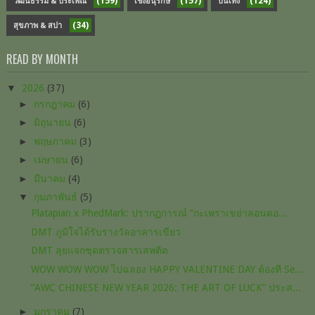
(159)
(157)
(124)
วัฒนธรรม & ประเพณี
เชิงอนุรักษ์
บันเทิง
(34)
สุขภาพ & สปา
READ BY MONTH
▼
2026
(37)
►
กรกฎาคม
(6)
►
มิถุนายน
(6)
►
พฤษภาคม
(3)
►
เมษายน
(6)
►
มีนาคม
(4)
▼
กุมภาพันธ์
(5)
Platapian x PhedMark: ปรากฏการณ์ “กะเพราเขย่าลอนดอ...
DMT ภูมิใจได้รับรางวัลอาคารเขียว
DMT ลุยแจกชุดตรวจสารเสพติด
WOW WOW WOW ไปฉลอง HAPPY VALENTINE DAY ต้องที่ Se...
”AWC CHINESE NEW YEAR 2026: THE ART OF LUCK” ประส...
►
มกราคม
(7)