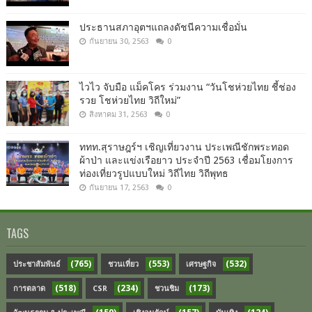
ประธานสภาอุตฯแถลงดัชนีความเชื่อมั่น​
กันยายน 30, 2563
0
ไวไว จับมือ แม็คโคร ร่วมงาน “วันโชห่วยไทย ชี้ช่อง
รวย โชห่วยไทย วิถีใหม่”
สิงหาคม 31, 2563
0
ททท.สุราษฎร์ฯ เชิญเที่ยวงาน ประเพณีชักพระทอด
ผ้าป่า และแข่งเรือยาว ประจำปี 2563 เชื่อมโยงการ
ท่องเที่ยวรูปแบบใหม่ วิถีไทย วิถีพุทธ
กันยายน 17, 2563
0
TAGS
(765)
(553)
(532)
ประชาสัมพันธ์
ชวนเที่ยว
เศรษฐกิจ
(518)
(234)
(173)
การตลาด
CSR
ชวนชิม