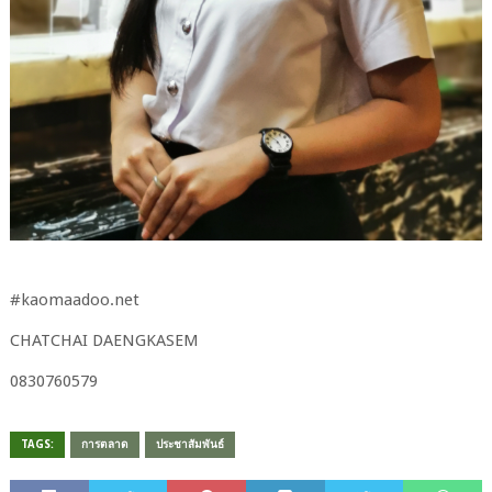
#​kaomaadoo.net
CHATCHAI​ DAENGKASEM
0830760579​
TAGS:
การตลาด
ประชาสัมพันธ์