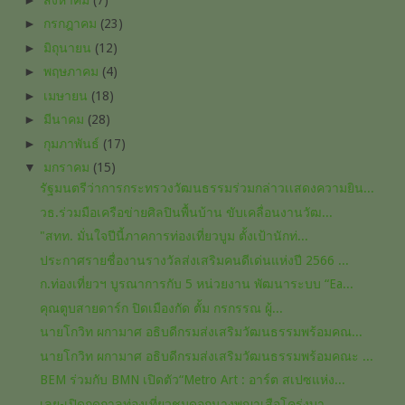
►
กรกฎาคม
(23)
►
มิถุนายน
(12)
►
พฤษภาคม
(4)
►
เมษายน
(18)
►
มีนาคม
(28)
►
กุมภาพันธ์
(17)
▼
มกราคม
(15)
รัฐมนตรีว่าการกระทรวงวัฒนธรรมร่วมกล่าวเเสดงความยิน...
วธ.ร่วมมือเครือข่ายศิลปินพื้นบ้าน ขับเคลื่อนงานวัฒ...
"สทท. มั่นใจปีนี้ภาคการท่องเที่ยวบูม ตั้งเป้านักท่...
ประกาศรายชื่องานรางวัลส่งเสริมคนดีเด่นแห่งปี 2566 ...
ก.ท่องเที่ยวฯ บูรณาการกับ 5 หน่วยงาน พัฒนาระบบ “Ea...
คุณ​ตูบ​สาย​ดาร์ก​ ปิดเมือง​กัด​ ตั้ม​ กรกรรณ​ ผู้...
นายโกวิท ผกามาศ อธิบดีกรมส่งเสริม​วัฒนธรรม​พร้อมคณ...
นายโกวิท ผกามาศ อธิบดีกรมส่งเสริมวัฒนธรรมพร้อมคณะ ...
BEM ร่วมกับ BMN เปิดตัว“Metro Art : อาร์ต สเปซแห่ง...
เลย-เปิดฤดูกาล​ท่องเที่ยว​ชมดอกนางพญา​เสือโคร่ง​บา...