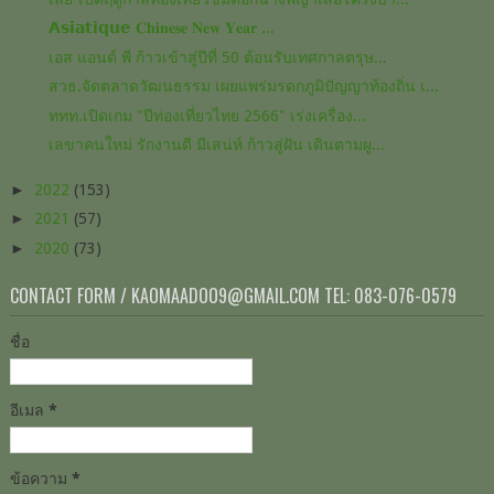
𝗔𝘀𝗶𝗮𝘁𝗶𝗾𝘂𝗲 𝐂𝐡𝐢𝐧𝐞𝐬𝐞 𝐍𝐞𝐰 𝐘𝐞𝐚𝐫 ...
เอส แอนด์ พี ก้าวเข้าสู่ปีที่ 50 ต้อนรับเทศกาลตรุษ...
สวธ.จัดตลาดวัฒนธรรม เผยแพร่มรดกภูมิปัญญาท้องถิ่น เ...
ททท.เปิดเกม​ "ปีท่องเที่ยว​ไทย​ 2566" เร่งเครื่อง​...
เลขาคนใหม่ รักงานดี มีเสน่ห์ ก้าวสู่ฝัน เดินตามผู...
►
2022
(153)
►
2021
(57)
►
2020
(73)
CONTACT FORM / KAOMAADOO9@GMAIL.COM TEL: 083-076-0579
ชื่อ
อีเมล
*
ข้อความ
*