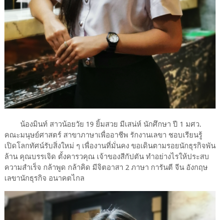
น้องมินท์ สาวน้อยวัย 19 ยิ้มสวย มีเสน่ห์ นักศึกษา ปี 1 มศว.
คณะมนุษย์ศาสตร์ สาขาภาษาเพื่ออาชีพ รักงานเลขา ชอบเรียนรู้
เปิดโลกทัศน์รับสิ่งใหม่ ๆ เพื่องานที่มั่นคง ขอเดินตามรอยนักธุรกิจพัน
ล้าน คุณ​บรรเจิด​ ตั้ง​คา​รว​คุณ​ เจ้าของ​สี​กัปตัน​ ทำอย่างไรให้ประสบ
ความสำเร็จ กล้าพูด กล้าคิด มีจิตอาสา 2 ภาษา การันตี จีน อังกฤษ
เลขานักธุรกิจ อนาคตไกล