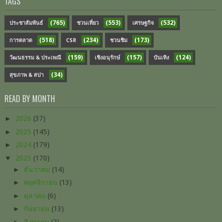
TAGS
(765)
(553)
(532)
ประชาสัมพันธ์
ชวนเที่ยว
เศรษฐกิจ
(518)
(234)
(173)
การตลาด
CSR
ชวนชิม
(159)
(157)
(124)
วัฒนธรรม & ประเพณี
เชิงอนุรักษ์
บันเทิง
(34)
สุขภาพ & สปา
READ BY MONTH
►
2026
(37)
►
2025
(145)
►
2024
(179)
▼
2023
(170)
►
ธันวาคม
(14)
►
พฤศจิกายน
(13)
►
ตุลาคม
(6)
►
กันยายน
(13)
►
สิงหาคม
(7)