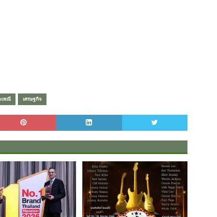
ะเพณี
เศรษฐกิจ