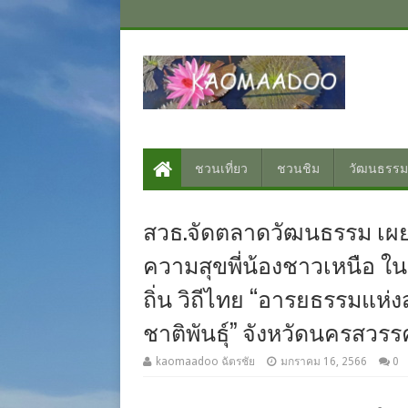
ชวนเที่ยว
ชวนชิม
วัฒนธรรม
สวธ.จัดตลาดวัฒนธรรม เผยแ
ความสุขพี่น้องชาวเหนือ ใ
ถิ่น วิถีไทย “อารยธรรมแห
ชาติพันธุ์” จังหวัดนครสวรรค
kaomaadoo ฉัตรชัย
มกราคม 16, 2566
0