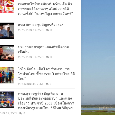
เทศกาลไหว้พระจันทร์ พร้อมเปิดตัว
ภาพยนตร์โฆษณาชุดใหม่ ภายใต้
คอนเซ็ปต์ “ของขวัญจากพระจันทร์”
สทท.จัดประชุมสัญจรที่ระยอง
กันยายน 19, 2563
0
ประธานสภาอุตฯแถลงดัชนีความ
เชื่อมั่น​
กันยายน 30, 2563
0
ไวไว จับมือ แม็คโคร ร่วมงาน “วัน
โชห่วยไทย ชี้ช่องรวย โชห่วยไทย วิถี
ใหม่”
สิงหาคม 31, 2563
0
ททท.สุราษฎร์ฯ เชิญเที่ยวงาน
ประเพณีชักพระทอดผ้าป่า และแข่ง
เรือยาว ประจำปี 2563 เชื่อมโยงการ
ท่องเที่ยวรูปแบบใหม่ วิถีไทย วิถีพุทธ
ยายน 17, 2563
0