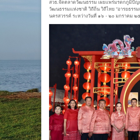
สวธ.จัดตลาดวัฒนธรรม เผยแพร่มรดกภูมิปัญญา
วัฒนธรรมแห่งชาติ วิถีถิ่น วิถีไทย “อารยธรร
นครสวรรค์ ระหว่างวันที่ ๑๖ - ๒๐ มกราคม 