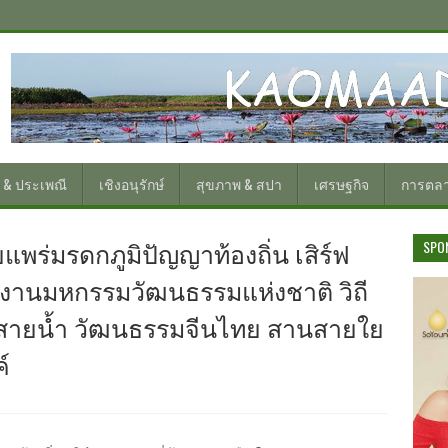
 & ประเพณี
เชิงอนุรักษ์
สุขภาพ & สปา
เศรษฐกิจ
การตล
พร่มรดกภูมิปัญญาท้องถิ่น เสิร์ฟ
SPO
นงานมหกรรมวัฒนธรรมแห่งชาติ วิถี
่งสายน้ำ วัฒนธรรมจีนไทย สานสายใย
์