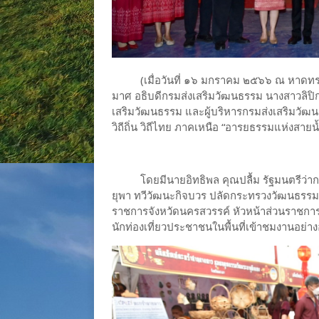
(เมื่อวันที่ ๑๖ มกราคม ๒๕๖๖ ณ หาดทรายต
มาศ อธิบดีกรมส่งเสริมวัฒนธรรม นางสาวลิปิก
เสริมวัฒนธรรม และผู้บริหารกรมส่งเสริมวัฒ
วิถีถิ่น วิถีไทย ภาคเหนือ “อารยธรรมแห่งสาย
โดยมีนายอิทธิพล คุณปลื้ม รัฐมนตรีว่ากา
ยุพา ทวีวัฒนะกิจบวร ปลัดกระทรวงวัฒนธรรม 
ราชการจังหวัดนครสวรรค์ หัวหน้าส่วนราชการ 
นักท่องเที่ยวประชาชนในพื้นที่เข้าชมงานอย่าง