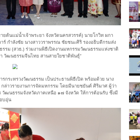
้นแม่น้ำเจ้าพระยา จังหวัดนครสวรรค์) นายโกวิท ผกา
าร์ กำลังชัย นางสาววราพรรณ ชัยชนะศิริ รองอธิบดีกรมส่ง
นธรรม (สวธ.) ร่วมงานพิธีเปิดงานมหกรรมวัฒนธรรมแห่งชาติ
น้ำ วัฒนธรรมจีนไทย สานสายใยชาติพันธุ์”
รกระทรวงวัฒนธรรม เป็นประธานพิธีเปิด พร้อมด้วย นาง
กล่าวรายงานการจัดมหกรรม โดยมีนายชยันต์ ศิริมาศ ผู้ว่า
วัฒนธรรมจังหวัดภาคเหนือ ๑๗ จังหวัด ให้การต้อนรับ ซึ่งมี
อบอุ่น