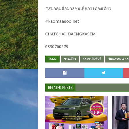
#​สมาคม​สื่อมวลชน​เพื่อ​การ​ท่องเที่ยว
#​kaomaadoo.net
CHATCHAI​ DAENGKASEM
0830760579​
TAGS:
ชวนเที่ยว
ประชาสัมพันธ์
วัฒนธรรม & ปร
RELATED POSTS