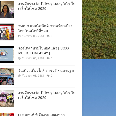
งานจับรางวัล Tollway Lucky Way ใบ
เสร็จให้โชค 2020
ททท. x แมคโดนัลด์ ชวนเที่ยวเมือง
ไทย ในสไตล์ที่ชอบ
กันยายน 09, 2563
0
ร้องไห้ตาบวมไปหมดแล้ว [ BOXX
MUSIC LONGPLAY ]
กันยายน 05, 2563
0
วันเดียวเที่ยวใกล้ ราชบุรี - นครปฐม
กันยายน 05, 2563
0
งานจับรางวัล Tollway Lucky Way ใบ
เสร็จให้โชค 2020
เอส แอนด์ พี จัดงานแถลงข่าว