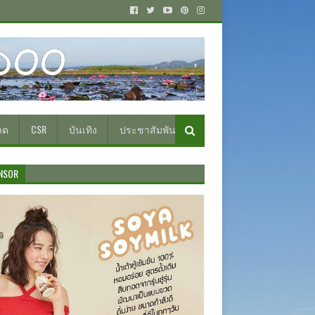
าด
CSR
บันเทิง
ประชาสัมพันธ์
NSOR