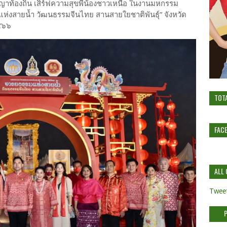
ท้องถิ่น เสิร์ฟความสุขพี่น้องชาวเหนือ ในงานมหกรรม
มแห่งสายน้ำ วัฒนธรรมจีนไทย สานสายใยชาติพันธุ์” จังหวัด
๒๕๖๖
TOT
FAC
ALL 
Tweet