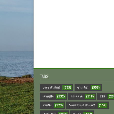
TAGS
(765)
(553)
ประชาสัมพันธ์
ชวนเที่ยว
(532)
(518)
(23
เศรษฐกิจ
การตลาด
CSR
(173)
(159)
ชวนชิม
วัฒนธรรม & ประเพณี