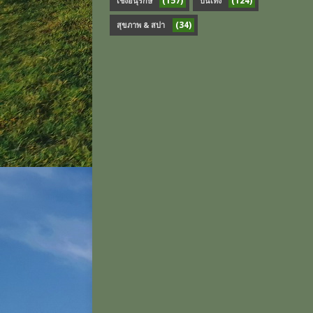
(157)
(124)
เชิงอนุรักษ์
บันเทิง
(34)
สุขภาพ & สปา