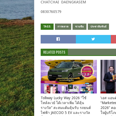
CHATCHAI​ DAENGKASEM
0830760579​
TAGS:
การตลาด
ชวนชิม
ประชาสัมพันธ์
RELATED POSTS
Tollway Lucky Way 2026 “ใช้
‘เอส แอนด์
โทล์ลเวย์ ได้เวลาเพิ่ม ได้ลุ้น
“Marketee
รางวัล” สะสมแต้มลุ้นรับ รถยนต์
2026” ตอก
ไฟฟ้า JAECOO 5 EV และรางวัล
ใจผู้บริโ