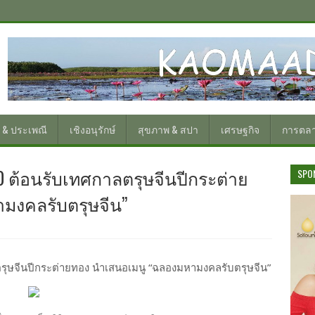
 & ประเพณี
เชิงอนุรักษ์
สุขภาพ & สปา
เศรษฐกิจ
การตล
่ 50 ต้อนรับเทศกาลตรุษจีนปีกระต่าย
SPO
มงคลรับตรุษจีน”
กาลตรุษจีนปีกระต่ายทอง นำเสนอเมนู “ฉลองมหามงคลรับตรุษจีน”