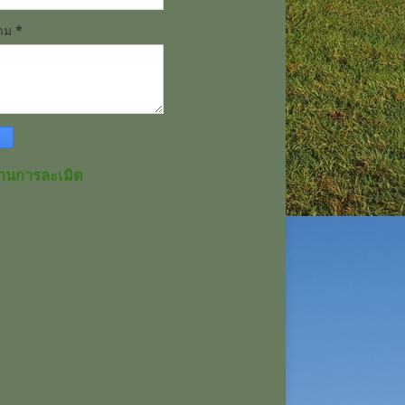
วาม
*
านการละเมิด