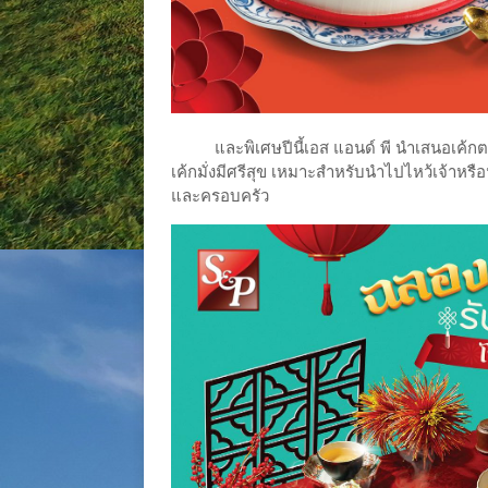
และพิเศษปีนี้เอส แอนด์ พี นำเสนอเค้กตรุ
เค้กมั่งมีศรีสุข เหมาะสำหรับนำไปไหว้เจ้าหรื
และครอบครัว