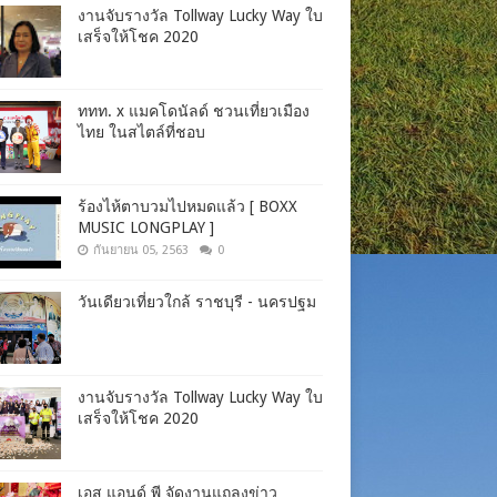
งานจับรางวัล Tollway Lucky Way ใบ
เสร็จให้โชค 2020
ททท. x แมคโดนัลด์ ชวนเที่ยวเมือง
ไทย ในสไตล์ที่ชอบ
ร้องไห้ตาบวมไปหมดแล้ว [ BOXX
MUSIC LONGPLAY ]
กันยายน 05, 2563
0
วันเดียวเที่ยวใกล้ ราชบุรี - นครปฐม
งานจับรางวัล Tollway Lucky Way ใบ
เสร็จให้โชค 2020
เอส แอนด์ พี จัดงานแถลงข่าว