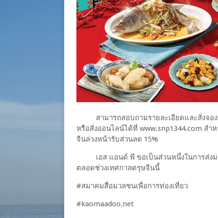
สามารถสอบถามรายละเอียดและสั่งจองผลิตภัณ
หรือสั่งออนไลน์ได้ที่ www.snp1344.com สำหร
จีนล่วงหน้ารับส่วนลด 15%
เ​​อส แอนด์ พี ขอเป็นส่วนหนึ่งในการส่งม
ตลอดช่วงเทศกาลตรุษจีนนี้
#​สมาคม​สื่อมวลชน​เพื่อ​การ​ท่องเที่ยว​
#​kaomaadoo.net​