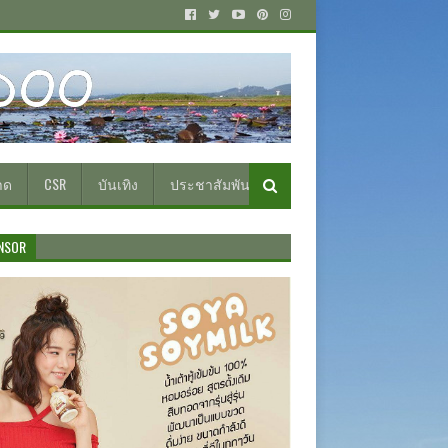
าด
CSR
บันเทิง
ประชาสัมพันธ์
NSOR