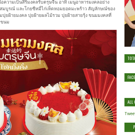
ามเป็นสิริมงคลรับตรุษจีน อาทิ เมนูอาหารมงคลอย่าง
ดมสมบูรณ์ และโกยซีหมี่ไก่เห็ดหอมยอดมะพร้าว สัญลักษณ์ของ
มปุยฝ้ายมงคล ปุยฝ้ายผลไม้รวม ปุยฝ้ายสายรุ้ง ขนมมงคลที่
้อขนม
TOT
FAC
ALL 
Tweet