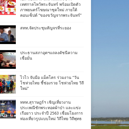
เทศกาลไหว้พระจันทร์ พร้อมเปิดตัว
ภาพยนตร์โฆษณาชุดใหม่ ภายใต้
คอนเซ็ปต์ “ของขวัญจากพระจันทร์”
สทท.จัดประชุมสัญจรที่ระยอง
ประธานสภาอุตฯแถลงดัชนีความ
เชื่อมั่น​
ไวไว จับมือ แม็คโคร ร่วมงาน “วัน
โชห่วยไทย ชี้ช่องรวย โชห่วยไทย วิถี
ใหม่”
ททท.สุราษฎร์ฯ เชิญเที่ยวงาน
ประเพณีชักพระทอดผ้าป่า และแข่ง
เรือยาว ประจำปี 2563 เชื่อมโยงการ
ท่องเที่ยวรูปแบบใหม่ วิถีไทย วิถีพุทธ