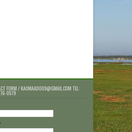
CT FORM / KAOMAADOO9@GMAIL.COM TEL:
076-0579
*