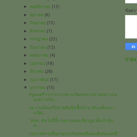
►
พฤศจิกายน
(13)
ข้อค
►
ตุลาคม
(6)
►
กันยายน
(13)
►
สิงหาคม
(7)
►
กรกฎาคม
(23)
►
มิถุนายน
(12)
►
พฤษภาคม
(4)
รายง
►
เมษายน
(18)
►
มีนาคม
(28)
►
กุมภาพันธ์
(17)
▼
มกราคม
(15)
รัฐมนตรีว่าการกระทรวงวัฒนธรรมร่วมกล่าวเเส
ดงความยิน...
วธ.ร่วมมือเครือข่ายศิลปินพื้นบ้าน ขับเคลื่อนงา
นวัฒ...
"สทท. มั่นใจปีนี้ภาคการท่องเที่ยวบูม ตั้งเป้านัก
ท่...
ประกาศรายชื่องานรางวัลส่งเสริมคนดีเด่นแห่งปี