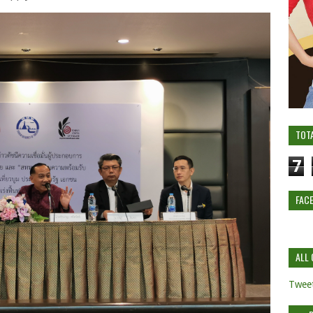
TOT
7
FAC
ALL 
Tweet