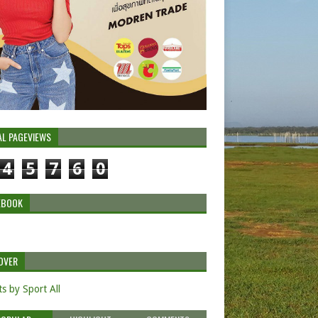
AL PAGEVIEWS
4
5
7
6
0
EBOOK
OVER
s by Sport All