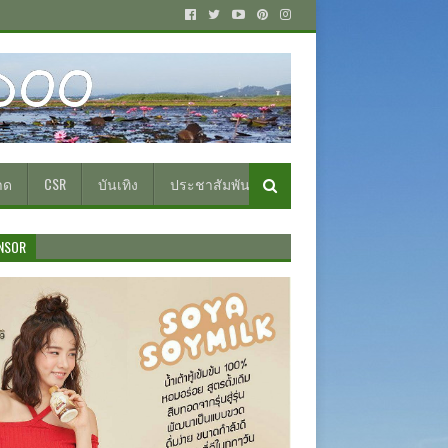
าด
CSR
บันเทิง
ประชาสัมพันธ์
NSOR