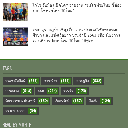
ไวไว จับมือ แม็คโคร ร่วมงาน “วันโชห่วยไทย ชี้ช่อง
รวย โชห่วยไทย วิถีใหม่”
ททท.สุราษฎร์ฯ เชิญเที่ยวงาน ประเพณีชักพระทอด
ผ้าป่า และแข่งเรือยาว ประจำปี 2563 เชื่อมโยงการ
ท่องเที่ยวรูปแบบใหม่ วิถีไทย วิถีพุทธ
TAGS
(765)
(553)
(532)
ประชาสัมพันธ์
ชวนเที่ยว
เศรษฐกิจ
(518)
(234)
(173)
การตลาด
CSR
ชวนชิม
(159)
(157)
(124)
วัฒนธรรม & ประเพณี
เชิงอนุรักษ์
บันเทิง
(34)
สุขภาพ & สปา
READ BY MONTH