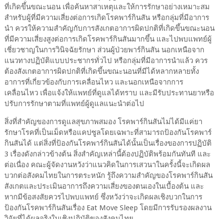
ที่เกิดขึ้นขณะนอน เพื่อค้นหาสาเหตุและให้การรักษาอย่างเหมาะสม
สำหรับผู้ที่มีความเสี่ยงต่อการเกิดโรคพาร์กินสัน หรือกลุ่มที่มีอาการ
นำ ควรให้ความสำคัญกับการสังเกตอาการผิดปกติที่เกิดขึ้นขณะนอน
ที่มีความเสี่ยงสูงต่อการเกิดโรคพาร์กินสันมากขึ้น และไปพบแพทย์ผู้
เชี่ยวชาญในการวินิจฉัยรักษา ส่วนผู้ป่วยพาร์กินสัน นอกเหนือจาก
แนวทางปฏิบัติแบบประชากรทั่วไป หรือกลุ่มที่มีอาการนำแล้ว ควร
ต้องสังเกตอาการผิดปกติที่เกิดขึ้นขณะนอนที่มีได้หลากหลายทั้ง
อาการที่เกี่ยวข้องกับการเคลื่อนไหว และนอกเหนือจากการ
เคลื่อนไหว เพื่อแจ้งให้แพทย์ที่ดูแลได้ทราบ และมีรับประทานยาหรือ
ปรับการรักษาตามที่แพทย์ผู้ดูแลแนะนำต่อไป
สิ่งที่สำคัญของการดูแลสุขภาพสมอง โรคพาร์กินสันไม่ได้มีแค่ยา
รักษาโรคที่เป็นเม็ดหรือแคปซูลโดยเฉพาะที่สามารถป้องกันโรคพาร์
กินสันได้ แต่สิ่งที่ป้องกันโรคพาร์กินสันได้นั้นเป็นเรื่องของการปฏิบัติ
3 เรื่องดังกล่าวข้างต้น สิ่งสำคัญเหล่านี้ต้องปฏิบัติพร้อมกันทันที และ
ต่อเนื่อง คณะผู้จัดงานหวังว่าแนวคิดในการเสวนาในครั้งนี้จะเกิดผล
บวกต่อสังคมไทยในการตระหนัก รู้ถึงความสำคัญของโรคพาร์กินสัน
สังเกตและประเมินอาการถึงความเสี่ยงของตนเองในเบื้องต้น และ
หากมีข้อสงสัยควรไปพบแพทย์ ซึ่งหวังว่าจะเกิดผลเชิงบวกในการ
ป้องกันโรคพาร์กินสันเรื่อง Eat Move Sleep โดยมีการรับรองผลงาน
วิจัยที่ได้ผลจริงในเชิงปฏิบัติของสังคมไทย