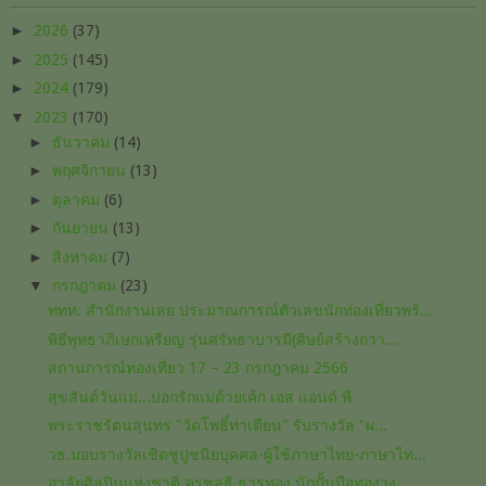
►
2026
(37)
►
2025
(145)
►
2024
(179)
▼
2023
(170)
►
ธันวาคม
(14)
►
พฤศจิกายน
(13)
►
ตุลาคม
(6)
►
กันยายน
(13)
►
สิงหาคม
(7)
▼
กรกฎาคม
(23)
ททท. สำนักงานเลย ประมาณการณ์ตัวเลขนักท่องเที่ยวพร้...
พิธีพุทธาภิเษกเหรียญ รุ่นศรัทธาบารมี(ศิษย์สร้างถวา...
สถานการณ์ท่องเที่ยว 17 – 23 กรกฎาคม 2566
สุขสันต์วันแม่...บอกรักแม่ด้วยเค้ก เอส แอนด์ พี
พระราชรัตนสุนทร​ "วัดโพธิ์​ท่าเตียน" รับรางวัล​ "ผ...
วธ.มอบรางวัลเชิดชูปูชนียบุคคล-ผู้ใช้ภาษาไทย-ภาษาไท...
อาลัยศิลปินแห่งชาติ ครูชลธี ธารทอง นักปั้นมือทองวง...