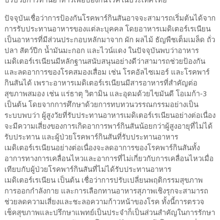
ปรับวิธีการทานอาหารเพื่อป้องกันโรคในประเทศไทย
ปัจจุบันเชื่อว่าการป้องกันโรคพาร์กินสันอาจจะสามารถเริ่มต้นได้จาก
การรับประทานอาหารของแต่ละบุคคล โดยอาหารเมดิเตอร์เรเนียน
เป็นอาหารที่มีส่วนประกอบหลักมาจาก ผัก ผลไม้ ธัญพืชเต็มเมล็ด ถั่ว
ปลา สัตว์ปีก น้ำมันมะกอก และไวน์แดง ในปัจจุบันพบว่าอาหาร
เมดิเตอร์เรเนียนมีหลักฐานสนับสนุนอย่างดีว่าสามารถช่วยป้องกัน
และลดอาการของโรคสมองเสื่อม เช่น โรคอัลไซเมอร์ และโรคพาร์
กินสันได้ เพราะอาหารเมดิเตอร์เรเนียนมีสารอาหารที่สำคัญต่อ
สุขภาพสมอง เช่น แร่ธาตุ วิตามิน และอุดมด้วยไขมันดี โอเมก้า-3
เป็นต้น โดยจากการศึกษาด้วยการทบทวนวรรณกรรมอย่างเป็น
ระบบพบว่า ผู้สูงวัยที่รับประทานอาหารเมดิเตอร์เรเนียนอย่างต่อเนื่อง
จะมีความเสี่ยงของการเกิดอาการพาร์กินสันน้อยกว่าผู้สูงอายุที่ไม่ได้
รับประทาน และผู้ป่วยโรคพาร์กินสันที่รับประทานอาหาร
เมดิเตอร์เรเนียนอย่างต่อเนื่องจะลดอาการของโรคพาร์กินสันทั้ง
อาการทางการเคลื่อนไหวและอาการที่ไม่เกี่ยวกับการเคลื่อนไหวเมื่อ
เทียบกับผู้ป่วยโรคพาร์กินสันที่ไม่ได้รับประทานอาหาร
เมดิเตอร์เรเนียน เป็นต้น เชื่อว่าการปรับเปลี่ยนพฤติกรรมสุขภาพ
การออกกำลังกาย และการเลือกทานอาหารสุภาพเชิงรุกจะสามารถ
ช่วยลดความเสี่ยงและชะลอความก้าวหน้าของโรค ทั้งนี้การตรวจ
เช็คสุขภาพและปรึกษาแพทย์เป็นประจำก็เป็นส่วนสำคัญในการรักษา