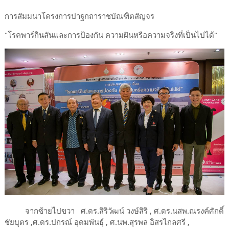
การสัมมนาโครงการปาฐกถาราชบัณฑิตสัญจร
"โรคพาร์กินสันและการป้องกัน ความฝันหรือความจริงที่เป็นไปได้"
จากซ้ายไปขวา​ ศ.ดร.สิริวัฒน์ วงษ์สิริ , ศ.ดร.นสพ.ณรงค์ศักดิ์
ชัยบุตร ,ศ.ดร.ปกรณ์ อุดมพันธุ์ , ศ.นพ.สุรพล อิสรไกลศรี ,