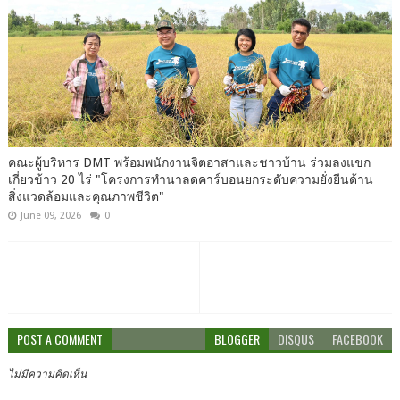
คณะ​ผู้บริหาร​ DMT​ พร้อม​พนักงาน​จิต​อาสา​และชาวบ้าน​ ร่วมลงแขก​
เกี่ยวข้าว​ 20​ ไร่​ "โครงการ​ทำนา​ลดคาร์บอนยกระดับ​ความ​ยั่งยืน​ด้าน​
สิ่งแวดล้อม​และ​คุณภาพ​ชีวิต"
June 09, 2026
0
POST A COMMENT
BLOGGER
DISQUS
FACEBOOK
ไม่มีความคิดเห็น