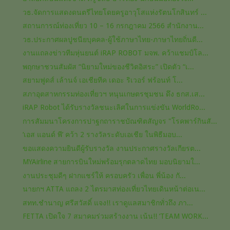
วธ.จัดการแสดงดนตรีไทยโดยครูอาวุโสแห่งรัตนโกสินทร์ ...
สถานการณ์ท่องเที่ยว 10 – 16 กรกฎาคม 2566 สำนักงาน...
วธ.ประกาศผลปูชนียบุคคล-ผู้ใช้ภาษาไทย-ภาษาไทยถิ่นดี...
งานแถลงข่าวทีมหุ่นยนต์ iRAP ROBOT มจพ. คว้าแชมป์โล...
พฤกษาชวนสัมผัส “นิยามใหม่ของชีวิตอิสระ” เปิดตัว “เ...
สยามฟูดส์ เล้านจ์ เอเชียทีค เดอะ ริเวอร์ ฟร้อนท์ โ...
สภาอุตสาหกรรมท่องเที่ยวฯ หนุนเกษตรชุมชน ดึง ธกส.เส...
iRAP Robot ได้รับรางวัลชนะเลิศในการแข่งขัน WorldRo...
การสัมมนาโครงการปาฐกถาราชบัณฑิตสัญจร "โรคพาร์กินสั...
‘เอส แอนด์ พี’ คว้า 2 รางวัลระดับเอเชีย ในพิธีมอบ...
ขอแสดงความยินดีผู้รับรางวัล งานประกาศรางวัลเกียรต...
MYAirline สายการบินใหม่พร้อมรุกตลาดไทย มอบนิยามใ...
งานประชุมดีๆ ฝากแชร์ให้ ครอบครัว เพื่อน พี่น้อง กั...
นายกฯ ATTA แถลง 2 ไตรมาสท่องเที่ยวไทยเดินหน้าต่อเน...
สทท.ชำนาญ ศรีสวัสดิ์ แจง!! เราดูแลสมาชิกทั่วถึง ภา...
FETTA เปิดใจ 7 สมาคมร่วมสร้างงาน เน้น!! ‘TEAM WORK...