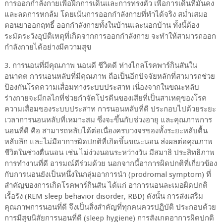
การออกกำลังกายเพื่อฝึกการเดินและการทรงตัว เพื่อการเดินที่มั่นคง
และลดการหกล้ม โดยเน้นการออกกำลังกายที่ทำได้จริง สม่ำเสมอ
ตอนยาออกฤทธิ์ ออกกำลังกายทั้งในบ้านและนอกบ้าน ทั้งนี้ต้อง
ระมัดระวังอุบัติเหตุที่เกิดจากการออกกำลังกาย จะทำให้สามารถออก
กำลังกายได้อย่างมีความสุข
3. การนอนที่มีคุณภาพ นอนดี ชีวิตดี ห่างไกลโรคพาร์กินสันใน
อนาคต การนอนหลับที่มีคุณภาพ ถือเป็นอีกปัจจัยหลักที่สามารถช่วย
ป้องกันโรคความเสื่อมทางระบบประสาท เนื่องจากในขณะหลับ
ร่างกายจะมีกลไกที่ช่วยกำจัดโปรตีนของเสียที่เป็นสาเหตุของโรค
ความเสื่อมของระบบประสาท การนอนหลับที่ดี ประกอบไปด้วยระยะ
เวลาการนอนหลับที่เหมาะสม ซึ่งจะขึ้นกับช่วงอายุ และคุณภาพการ
นอนที่ดี คือ สามารถหลับได้ต่อเนื่องครบวงจรของทั้งระยะหลับตื้น
หลับลึก และไม่มีอาการผิดปกติที่เกิดขึ้นขณะนอน ส่งผลต่อคุณภาพ
ชีวิตในช่วงตื่นนอน เช่น ไม่ง่วงนอนระหว่างวัน มีสมาธิ ประสิทธิภาพ
การทำงานที่ดี อารมณ์ดีร่วมด้วย นอกจากนี้อาการผิดปกติที่เกี่ยวข้อง
กับการนอนยังเป็นหนึ่งในกลุ่มอาการนำ (prodromal symptom) ที่
สำคัญของการเกิดโรคพาร์กินสัน ได้แก่ อาการนอนละเมอผิดปกติ
เรื้อรัง (REM sleep behavior disorder, RBD) ดังนั้น การส่งเสริม
คุณภาพการนอนที่ดี จึงเป็นสิ่งสำคัญที่ทุกคนควรปฏิบัติ ประกอบด้วย
การมีสุขนิสัยการนอนที่ดี (sleep hygiene) การสังเกตอาการผิดปกติ