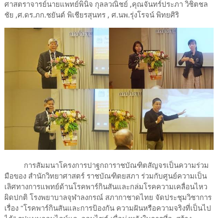
ศาสตราจารย์​นายแพทย์พินิจ กุลลวณิชย์ ,คุณจันทร์ประภา วิชิตชล
ชัย ,ศ.ดร.ภก.ชยันต์ พิเชียรสุนทร , ศ.นพ.รุ่งโรจน์ พิทยศิริ
การสัมมนาโครงการปาฐกถาราชบัณฑิตสัญจรเป็นความร่วม
มือของ สำนักวิทยาศาสตร์ ราชบัณฑิตยสภา ร่วมกับศูนย์ความเป็น
เลิศทางการแพทย์ด้านโรคพาร์กินสันและกล่มโรคความเคลื่อนไหว
ผิดปกติ โรงพยาบาลจุฬาลงกรณ์ สภากาชาดไทย จัดประชุมวิชาการ
เรื่อง "โรคพาร์กินสันและการป้องกัน ความฝันหรือความจริงที่เป็นไป