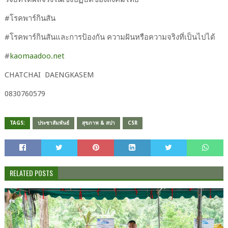
#​โรคพาร์กินสัน
#​โรคพาร์กินสันและการป้องกัน ความฝันหรือความจริงที่เป็นไปได้
#​
kaomaadoo.net
CHATCHAI​ DAENGKASEM
0830760579​
TAGS:
ประชาสัมพันธ์
สุขภาพ & สปา
CSR
RELATED POSTS