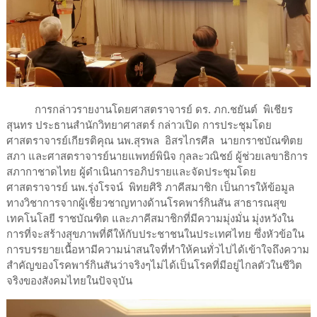
การกล่าวรายงานโดยศาสตราจารย์ ดร. ภก.ชยันต์ พิเชียร
สุนทร ประธานสำนักวิทยาศาสตร์ กล่าวเปิด การประชุมโดย
ศาสตราจารย์เกียรติคุณ นพ.สุรพล อิสรไกรศีล นายกราชบัณฑิตย
สภา และศาสตราจารย์​นายแพทย์พินิจ กุลละวณิชย์ ผู้ช่วยเลขาธิการ
สภากาชาดไทย ผู้ดำเนินการอภิปรายและจัดประชุมโดย
ศาสตราจารย์ นพ.รุ่งโรจน์ พิทยศิริ ภาคีสมาชิก เป็นการให้ข้อมูล
ทางวิชาการจากผู้เชี่ยวชาญทางด้านโรคพาร์กินสัน สาธารณสุข
เทคโนโลยี ราชบัณฑิต และภาคีสมาชิกที่มีความมุ่งมั่น มุ่งหวังใน
การที่จะสร้างสุขภาพที่ดีให้กับประชาชนในประเทศไทย ซึ่งหัวข้อใน
การบรรยายเนื้อหามีความน่าสนใจที่ทำให้คนทั่วไปได้เข้าใจถึงความ
สำคัญของโรคพาร์กินสันว่าจริงๆไม่ได้เป็นโรคที่มีอยู่ไกลตัวในชีวิต
จริงของสังคมไทยในปัจจุบัน