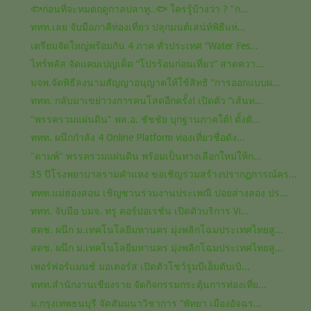
🐟ก่อนที่จะหมดฤดูกาลปลาทู..🐟 ใครรู้บ้างว่า ? "ก...
ททท.เลย จับมือภาคีท่องเที่ยว ปลุกมนต์เสน่ห์พิธีแห่...
เตรียมจัดใหญ่พร้อมกัน 4 ภาค ทั่วประเทศ “Water Fes...
ไทร์พลัส จัดแคมเปญเด็ด “โปรร้อนก่อนเที่ยว” สาดควา...
มจพ.จัดพิธีลงนามสัญญาอนุญาตให้ใช้สิทธิ “การออกแบบผ...
ททท. กลับมาเขย่าวงการคนโสดอีกครั้ง! เปิดตัว “เส้นท...
"พรรครวมแผ่นดิน" พล.อ. ชัชชัย บุกฐานภาคใต้! ตั้งตั...
ททท. ผนึกกำลัง 4 Online Platform ท่องเที่ยวชื่อดัง...
"ดามพ์" พรรครวมแผ่นดิน​ พร้อมเป็นทางเลือก​ใหม่ให้ก...
35 ปีโรงพยาบาลรามคำแหง ขอเชิญร่วมสร้างปรากฏการณ์คร...
ททท.แม่ฮ่องสอน เชิญชวนร่วมงานประเพณี ปอยส่างลอง ปร...
ททท. จับมือ บมจ. ทรู คอร์ปอเรชั่น เปิดตัวบริการ Vi...
สดช. ผนึก ม.เทคโนโลยีมหานคร มุ่งพลิกโฉมประเทศไทยสู...
สดช. ผนึก ม.เทคโนโลยีมหานคร มุ่งพลิกโฉมประเทศไทยสู...
เพอร์ฟอร์แมนซ์ มอเตอร์ส เปิดตัวโชว์รูมบีเอ็มดับเบิ...
ททท.สำนักงานเชียงราย จัดกิจกรรมกระตุ้นการท่องเที่ย...
ม.กรุงเทพธนบุรี จัดสัมมนาวิชาการ “พัทยา เมืองอัจฉร...