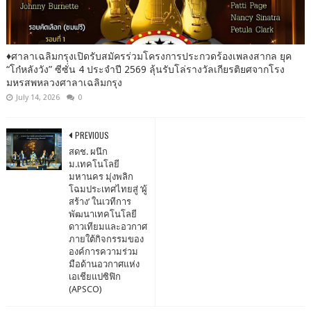
♦️ศาลาเฉลิมกรุงเปิดรับสมัครร่วมโครงการประกวดร้องเพลงสากล ยุค
“โก๋หลังวัง” ซีซั่น 4 ประจำปี 2569 ลุ้นรับโล่รางวัลเกียรติยศจากโรง
มหรสพหลวงศาลาเฉลิมกรุง
July 14, 2026
0
PREVIOUS
สดช. ผนึก
ม.เทคโนโลยี
มหานคร มุ่งพลิก
โฉมประเทศไทยสู่ ‘ผู้
สร้าง’ ในเวทีการ
พัฒนาเทคโนโลยี
ดาวเทียมและอวกาศ
ภายใต้กิจกรรมของ
องค์การความร่วม
มือด้านอวกาศแห่ง
เอเชียแปซิฟิก
(APSCO)