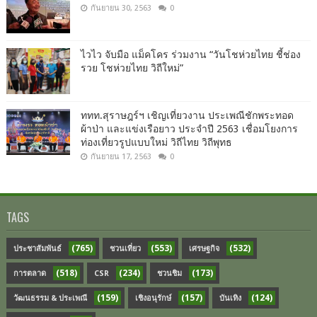
กันยายน 30, 2563
0
ไวไว จับมือ แม็คโคร ร่วมงาน “วันโชห่วยไทย ชี้ช่อง
รวย โชห่วยไทย วิถีใหม่”
ททท.สุราษฎร์ฯ เชิญเที่ยวงาน ประเพณีชักพระทอด
ผ้าป่า และแข่งเรือยาว ประจำปี 2563 เชื่อมโยงการ
ท่องเที่ยวรูปแบบใหม่ วิถีไทย วิถีพุทธ
กันยายน 17, 2563
0
TAGS
(765)
(553)
(532)
ประชาสัมพันธ์
ชวนเที่ยว
เศรษฐกิจ
(518)
(234)
(173)
การตลาด
CSR
ชวนชิม
(159)
(157)
(124)
วัฒนธรรม & ประเพณี
เชิงอนุรักษ์
บันเทิง