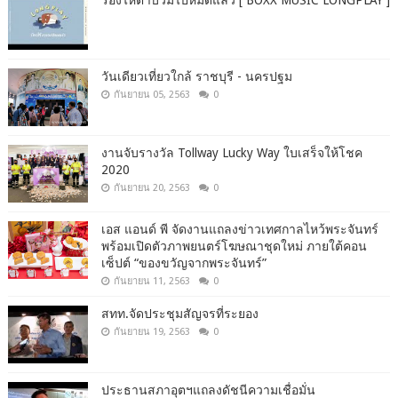
ร้องไห้ตาบวมไปหมดแล้ว [ BOXX MUSIC LONGPLAY ]
วันเดียวเที่ยวใกล้ ราชบุรี - นครปฐม
กันยายน 05, 2563
0
งานจับรางวัล Tollway Lucky Way ใบเสร็จให้โชค
2020
กันยายน 20, 2563
0
เอส แอนด์ พี จัดงานแถลงข่าวเทศกาลไหว้พระจันทร์
พร้อมเปิดตัวภาพยนตร์โฆษณาชุดใหม่ ภายใต้คอน
เซ็ปต์ “ของขวัญจากพระจันทร์”
กันยายน 11, 2563
0
สทท.จัดประชุมสัญจรที่ระยอง
กันยายน 19, 2563
0
ประธานสภาอุตฯแถลงดัชนีความเชื่อมั่น​