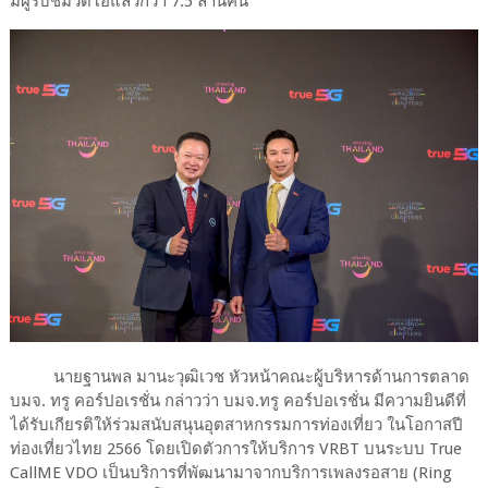
มีผู้รับชมวิดีโอแล้วกว่า 7.5 ล้านคน
นายฐานพล มานะวุฒิเวช หัวหน้าคณะผู้บริหารด้านการตลาด
บมจ. ทรู คอร์ปอเรชั่น กล่าวว่า บมจ.ทรู คอร์ปอเรชั่น มีความยินดีที่
ได้รับเกียรติให้ร่วมสนับสนุนอุตสาหกรรมการท่องเที่ยว ในโอกาสปี
ท่องเที่ยวไทย 2566 โดยเปิดตัวการให้บริการ VRBT บนระบบ True
CallME VDO เป็นบริการที่พัฒนามาจากบริการเพลงรอสาย (Ring