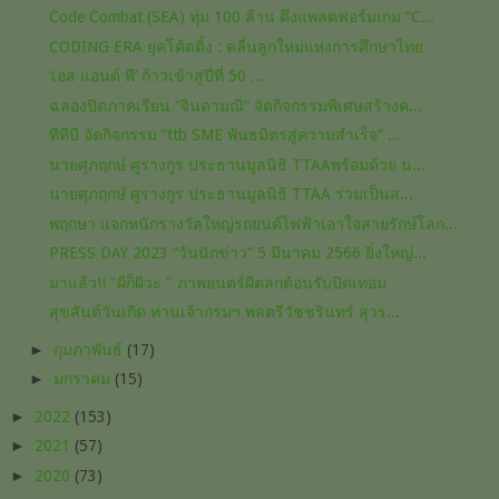
Code Combat (SEA) ทุ่ม 100 ล้าน ดึงแพลตฟอร์มเกม “C...
CODING ERA ยุคโค้ดดิ้ง : คลื่นลูกใหม่แห่งการศึกษาไทย
‘เอส แอนด์ พี’ ก้าวเข้าสู่ปีที่ 50 ...
ฉลองปิดภาคเรียน “จินดามณี” จัดกิจกรรมพิเศษสร้างค...
ทีทีบี จัดกิจกรรม “ttb SME พันธมิตรสู่ความสำเร็จ” ...
นายศุภฤกษ์ ศูรางกูร ประธานมูลนิธิ TTAAพร้อมด้วย น...
นายศุภฤกษ์ ศูรางกูร ประธานมูลนิธิ TTAA​ ร่วมเป็นส...
พฤกษา แจกหนักรางวัลใหญ่รถยนต์ไฟฟ้าเอาใจสายรักษ์โลก...
PRESS DAY 2023 “วันนักข่าว” 5 มีนาคม 2566 ยิ่งใหญ่...
มาแล้ว!! "ผีก็ผีวะ " ภาพยนตร์​ผีตลก​ต้อนรับ​ปิดเทอม​
สุขสันต์วันเกิด ท่านเจ้ากรมฯ พลตรีวัชชรินทร์ สุวร...
►
กุมภาพันธ์
(17)
►
มกราคม
(15)
►
2022
(153)
►
2021
(57)
►
2020
(73)