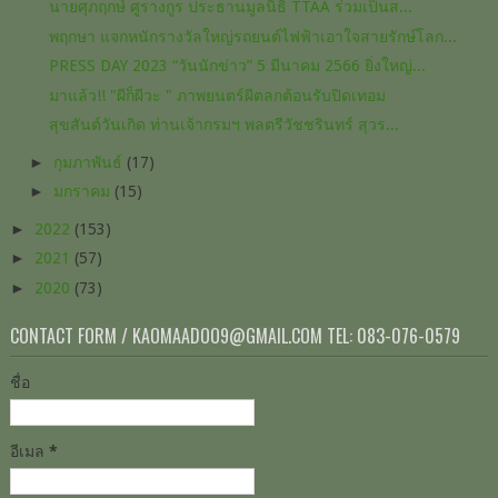
นายศุภฤกษ์ ศูรางกูร ประธานมูลนิธิ TTAA​ ร่วมเป็นส...
พฤกษา แจกหนักรางวัลใหญ่รถยนต์ไฟฟ้าเอาใจสายรักษ์โลก...
PRESS DAY 2023 “วันนักข่าว” 5 มีนาคม 2566 ยิ่งใหญ่...
มาแล้ว!! "ผีก็ผีวะ " ภาพยนตร์​ผีตลก​ต้อนรับ​ปิดเทอม​
สุขสันต์วันเกิด ท่านเจ้ากรมฯ พลตรีวัชชรินทร์ สุวร...
►
กุมภาพันธ์
(17)
►
มกราคม
(15)
►
2022
(153)
►
2021
(57)
►
2020
(73)
CONTACT FORM / KAOMAADOO9@GMAIL.COM TEL: 083-076-0579
ชื่อ
อีเมล
*