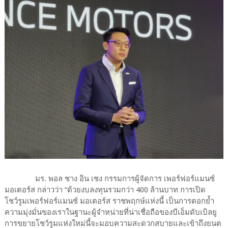
มร. พอล ชาง อิน เชง กรรมการผู้จัดการ เพอร์ฟอร์แมนซ์
มอเตอร์ส กล่าวว่า “ด้วยงบลงทุนรวมกว่า 400 ล้านบาท การเปิด
โชว์รูมเพอร์ฟอร์แมนซ์ มอเตอร์ส ราชพฤกษ์แห่งนี้ เป็นการตอกย้ำ
ความมุ่งมั่นของเราในฐานะผู้จำหน่ายที่น่าเชื่อถือของบีเอ็มดับเบิลยู
การขยายโชว์รูมแห่งใหม่นี้จะมอบความสะดวกสบายและเข้าถึงยนต