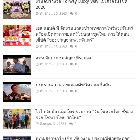
งานจับรางวัล Tollway Lucky Way ใบเสร็จให้โชค
2020
กันยายน 20, 2563
0
เอส แอนด์ พี จัดงานแถลงข่าวเทศกาลไหว้พระจันทร์
พร้อมเปิดตัวภาพยนตร์โฆษณาชุดใหม่ ภายใต้คอน
เซ็ปต์ “ของขวัญจากพระจันทร์”
กันยายน 11, 2563
0
สทท.จัดประชุมสัญจรที่ระยอง
กันยายน 19, 2563
0
ประธานสภาอุตฯแถลงดัชนีความเชื่อมั่น​
กันยายน 30, 2563
0
ไวไว จับมือ แม็คโคร ร่วมงาน “วันโชห่วยไทย ชี้ช่อง
รวย โชห่วยไทย วิถีใหม่”
สิงหาคม 31, 2563
0
ททท.สุราษฎร์ฯ เชิญเที่ยวงาน ประเพณีชักพระทอด