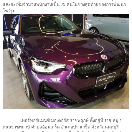
และจะเพิ่มจำนวนพนักงานเป็น 75 คนในช่วงสุดท้ายของการพัฒนา
โชว์รูม
เพอร์ฟอร์แมนซ์ มอเตอร์ส ราชพฤกษ์ ตั้งอยู่ที่ 119 หมู่ 1
ถนนราชพฤกษ์ ตำบลอ้อมเกร็ด อำเภอปากเกร็ด จังหวัดนนทบุรี