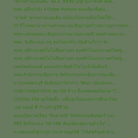
"พรรครวมแผ่นดิน" พล.อ. ชัชชัย บุกฐานภาคใต้! ตั้งตั...
ททท. ผนึกกำลัง 4 Online Platform ท่องเที่ยวชื่อดัง...
"ดามพ์" พรรครวมแผ่นดิน​ พร้อมเป็นทางเลือก​ใหม่ให้ก...
35 ปีโรงพยาบาลรามคำแหง ขอเชิญร่วมสร้างปรากฏการณ์คร...
ททท.แม่ฮ่องสอน เชิญชวนร่วมงานประเพณี ปอยส่างลอง ปร...
ททท. จับมือ บมจ. ทรู คอร์ปอเรชั่น เปิดตัวบริการ Vi...
สดช. ผนึก ม.เทคโนโลยีมหานคร มุ่งพลิกโฉมประเทศไทยสู...
สดช. ผนึก ม.เทคโนโลยีมหานคร มุ่งพลิกโฉมประเทศไทยสู...
เพอร์ฟอร์แมนซ์ มอเตอร์ส เปิดตัวโชว์รูมบีเอ็มดับเบิ...
ททท.สำนักงานเชียงราย จัดกิจกรรมกระตุ้นการท่องเที่ย...
ม.กรุงเทพธนบุรี จัดสัมมนาวิชาการ “พัทยา เมืองอัจฉร...
Code Combat (SEA) ทุ่ม 100 ล้าน ดึงแพลตฟอร์มเกม “C...
CODING ERA ยุคโค้ดดิ้ง : คลื่นลูกใหม่แห่งการศึกษาไทย
‘เอส แอนด์ พี’ ก้าวเข้าสู่ปีที่ 50 ...
ฉลองปิดภาคเรียน “จินดามณี” จัดกิจกรรมพิเศษสร้างค...
ทีทีบี จัดกิจกรรม “ttb SME พันธมิตรสู่ความสำเร็จ” ...
นายศุภฤกษ์ ศูรางกูร ประธานมูลนิธิ TTAAพร้อมด้วย น...