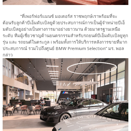
“ที่เพอร์ฟอร์แมนซ์ มอเตอร์ส ราชพฤกษ์เราพร้อมที่จะ
ต้อนรับลูกค้าบีเอ็มดับเบิลยูด้วยประสบการณ์การเป็นผู้จำหน่ายบีเอ็
มดับเบิลยูอย่างเป็นทางการมาอย่างยาวนาน ด้วยมาตรฐานเหนือ
ระดับ ทีมผู้เชี่ยวชาญด้านยนตรกรรมสำหรับรถยนต์บีเอ็มดับเบิลยูทุก
รุ่น และ รถยนต์ในตระกูล i พร้อมทั้งการให้บริการหลังการขายที่มาก
ประสบการณ์ รวมไปถึงศูนย์ BMW Premium Selection” มร. พอล
กล่าว