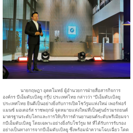
นายกฤษฎา อุตตโมทย์ ผู้อำนวยการฝ่ายสื่อสารกิจการ
องค์กร บีเอ็มดับเบิลยู กรุ๊ป ประเทศไทย กล่าวว่า “บีเอ็มดับเบิลยู
ประเทศไทย ยินดีเป็นอย่างยิ่งกับการเปิดโชว์รูมแห่งใหม่ เพอร์ฟอร์
แมนซ์ มอเตอร์ส ราชพฤกษ์ จุดหมายแห่งใหม่ที่เป็นศูนย์รวมรถยนต์
มาตรฐานระดับโลกและการให้บริการด้านยานยนต์ระดับพรีเมียมจา
กบีเอ็มดับเบิลยู โดยเฉพาะอย่างยิ่งกับโชว์รูม M ที่ได้รับการรับรอง
อย่างเป็นทางการจากบีเอ็มดับเบิลยู ซึ่งพร้อมนำความโฉบเฉี่ยว โดด