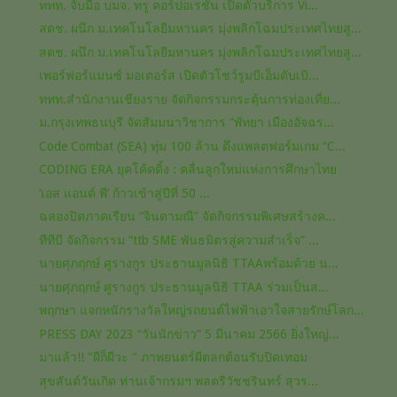
ททท. จับมือ บมจ. ทรู คอร์ปอเรชั่น เปิดตัวบริการ Vi...
สดช. ผนึก ม.เทคโนโลยีมหานคร มุ่งพลิกโฉมประเทศไทยสู...
สดช. ผนึก ม.เทคโนโลยีมหานคร มุ่งพลิกโฉมประเทศไทยสู...
เพอร์ฟอร์แมนซ์ มอเตอร์ส เปิดตัวโชว์รูมบีเอ็มดับเบิ...
ททท.สำนักงานเชียงราย จัดกิจกรรมกระตุ้นการท่องเที่ย...
ม.กรุงเทพธนบุรี จัดสัมมนาวิชาการ “พัทยา เมืองอัจฉร...
Code Combat (SEA) ทุ่ม 100 ล้าน ดึงแพลตฟอร์มเกม “C...
CODING ERA ยุคโค้ดดิ้ง : คลื่นลูกใหม่แห่งการศึกษาไทย
‘เอส แอนด์ พี’ ก้าวเข้าสู่ปีที่ 50 ...
ฉลองปิดภาคเรียน “จินดามณี” จัดกิจกรรมพิเศษสร้างค...
ทีทีบี จัดกิจกรรม “ttb SME พันธมิตรสู่ความสำเร็จ” ...
นายศุภฤกษ์ ศูรางกูร ประธานมูลนิธิ TTAAพร้อมด้วย น...
นายศุภฤกษ์ ศูรางกูร ประธานมูลนิธิ TTAA​ ร่วมเป็นส...
พฤกษา แจกหนักรางวัลใหญ่รถยนต์ไฟฟ้าเอาใจสายรักษ์โลก...
PRESS DAY 2023 “วันนักข่าว” 5 มีนาคม 2566 ยิ่งใหญ่...
มาแล้ว!! "ผีก็ผีวะ " ภาพยนตร์​ผีตลก​ต้อนรับ​ปิดเทอม​
สุขสันต์วันเกิด ท่านเจ้ากรมฯ พลตรีวัชชรินทร์ สุวร...