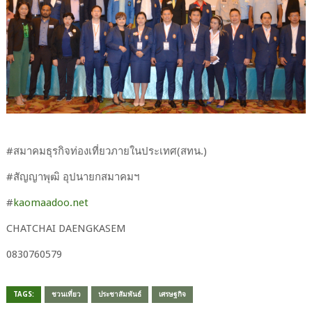
#​สมาคม​ธุรกิจ​ท่องเที่ยว​ภาย​ในประเทศ​(สทน.)​
#​สัญญา​พุฒิ​ อุปนายก​สมาคม​ฯ
#​
kaomaadoo.net
CHATCHAI​ ​DAENGKASEM
0830760579​
TAGS:
ชวนเที่ยว
ประชาสัมพันธ์
เศรษฐกิจ