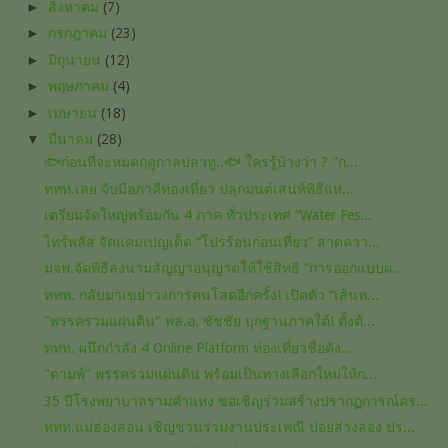
►
สิงหาคม
(7)
►
กรกฎาคม
(23)
►
มิถุนายน
(12)
►
พฤษภาคม
(4)
►
เมษายน
(18)
▼
มีนาคม
(28)
🐟ก่อนที่จะหมดฤดูกาลปลาทู..🐟 ใครรู้บ้างว่า ? "ก...
ททท.เลย จับมือภาคีท่องเที่ยว ปลุกมนต์เสน่ห์พิธีแห่...
เตรียมจัดใหญ่พร้อมกัน 4 ภาค ทั่วประเทศ “Water Fes...
ไทร์พลัส จัดแคมเปญเด็ด “โปรร้อนก่อนเที่ยว” สาดควา...
มจพ.จัดพิธีลงนามสัญญาอนุญาตให้ใช้สิทธิ “การออกแบบผ...
ททท. กลับมาเขย่าวงการคนโสดอีกครั้ง! เปิดตัว “เส้นท...
"พรรครวมแผ่นดิน" พล.อ. ชัชชัย บุกฐานภาคใต้! ตั้งตั...
ททท. ผนึกกำลัง 4 Online Platform ท่องเที่ยวชื่อดัง...
"ดามพ์" พรรครวมแผ่นดิน​ พร้อมเป็นทางเลือก​ใหม่ให้ก...
35 ปีโรงพยาบาลรามคำแหง ขอเชิญร่วมสร้างปรากฏการณ์คร...
ททท.แม่ฮ่องสอน เชิญชวนร่วมงานประเพณี ปอยส่างลอง ปร...