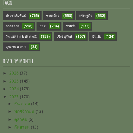
TAGS
(765)
(553)
(532)
ประชาสัมพันธ์
ชวนเที่ยว
เศรษฐกิจ
(518)
(234)
(173)
การตลาด
CSR
ชวนชิม
(159)
(157)
(124)
วัฒนธรรม & ประเพณี
เชิงอนุรักษ์
บันเทิง
(34)
สุขภาพ & สปา
READ BY MONTH
►
2026
(37)
►
2025
(145)
►
2024
(179)
▼
2023
(170)
►
ธันวาคม
(14)
►
พฤศจิกายน
(13)
►
ตุลาคม
(6)
►
กันยายน
(13)