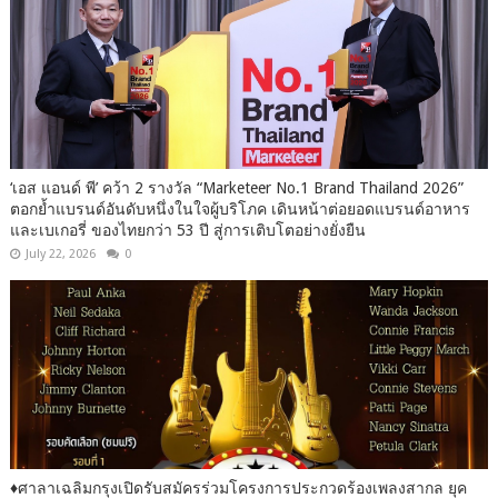
‘เอส แอนด์ พี’ คว้า 2 รางวัล “Marketeer No.1 Brand Thailand 2026”
ตอกย้ำแบรนด์อันดับหนึ่งในใจผู้บริโภค เดินหน้าต่อยอดแบรนด์อาหาร
และเบเกอรี่ ของไทยกว่า 53 ปี สู่การเติบโตอย่างยั่งยืน
July 22, 2026
0
♦️ศาลาเฉลิมกรุงเปิดรับสมัครร่วมโครงการประกวดร้องเพลงสากล ยุค