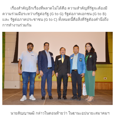
เรื่องสำคัญอีกเรื่องที่พลาดไม่ได้คือ ความสำคัญที่รัฐจะต้องมี
ความร่วมมือระหว่างรัฐต่อรัฐ (G to G) รัฐต่อภาคเอกชน (G to B)
และ รัฐต่อภาคประชาชน (G to C) ทั้งหมดนี้คือสิ่งที่รัฐตัองคำนึงถึง
การทำงานร่วมกัน
นายสัญญาพุฒิ กล่าวในตอนท้ายว่า ในฐานะอุปนายะสมาคมฯ