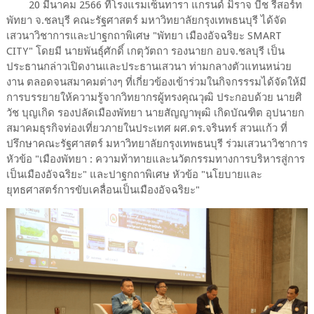
20 มีนาคม 2566 ที่โรงแรมเซ็นทารา แกรนด์ มิราจ บีช รีสอร์ท
พัทยา จ.ชลบุรี คณะรัฐศาสตร์ มหาวิทยาลัยกรุงเทพธนบุรี ได้จัด
เสวนาวิชาการและปาฐกถาพิเศษ "พัทยา เมืองอัจฉริยะ SMART
CITY" โดยมี นายพันธุ์ศักดิ์ เกตุวัตถา รองนายก อบจ.ชลบุรี เป็น
ประธานกล่าวเปิดงานและประธานเสวนา ท่ามกลางตัวแทนหน่วย
งาน ตลอดจนสมาคมต่างๆ ที่เกี่ยวข้องเข้าร่วมในกิจกรรรมได้จัดให้มี
การบรรยายให้ความรู้จากวิทยากรผู้ทรงคุณวุฒิ ประกอบด้วย นายศิ
วัช บุญเกิด รองปลัดเมืองพัทยา นายสัญญาพุฒิ เกิดบัณฑิต อุปนายก
สมาคมธุรกิจท่องเที่ยวภายในประเทศ ผศ.ดร.จรินทร์ สวนแก้ว ที่
ปรึกษาคณะรัฐศาสตร์ มหาวิทยาลัยกรุงเทพธนบุรี ร่วมเสวนาวิชาการ
หัวข้อ "เมืองพัทยา : ความท้าทายและนวัตกรรมทางการบริหารสู่การ
เป็นเมืองอัจฉริยะ" และปาฐกถาพิเศษ หัวข้อ "นโยบายและ
ยุทธศาสตร์การขับเคลื่อนเป็นเมืองอัจฉริยะ"