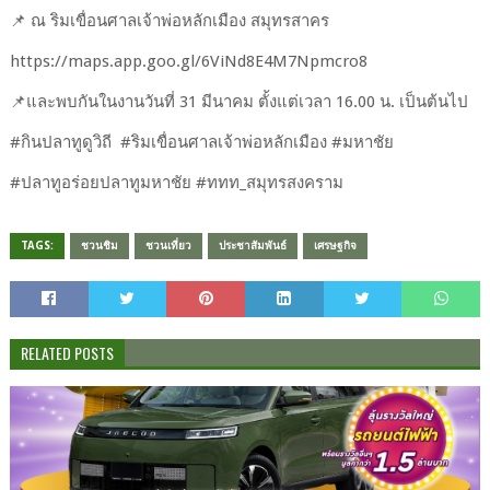
📌 ณ ริมเขื่อนศาลเจ้าพ่อหลักเมือง สมุทรสาคร
https://maps.app.goo.gl/6ViNd8E4M7Npmcro8
📌และพบกันในงานวันที่ 31 มีนาคม ตั้งแต่เวลา 16.00 น. เป็นต้นไป
#กินปลาทูดูวิถี #ริมเขื่อนศาลเจ้าพ่อหลักเมือง #มหาชัย
#ปลาทูอร่อยปลาทูมหาชัย #ททท_สมุทรสงคราม
TAGS:
ชวนชิม
ชวนเที่ยว
ประชาสัมพันธ์
เศรษฐกิจ
RELATED POSTS