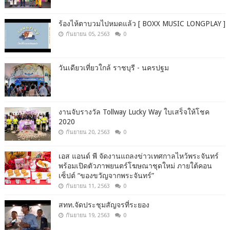
ร้องไห้ตาบวมไปหมดแล้ว [ BOXX MUSIC LONGPLAY ]
กันยายน 05, 2563
0
วันเดียวเที่ยวใกล้ ราชบุรี - นครปฐม
งานจับรางวัล Tollway Lucky Way ใบเสร็จให้โชค
2020
กันยายน 20, 2563
0
เอส แอนด์ พี จัดงานแถลงข่าวเทศกาลไหว้พระจันทร์
พร้อมเปิดตัวภาพยนตร์โฆษณาชุดใหม่ ภายใต้คอน
เซ็ปต์ “ของขวัญจากพระจันทร์”
กันยายน 11, 2563
0
สทท.จัดประชุมสัญจรที่ระยอง
กันยายน 19, 2563
0