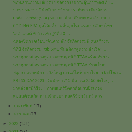
ททท.สำนักงานเชียงราย จัดกิจกรรมกระตุ้นการท่องเที่ย...
ม.กรุงเทพธนบุรี จัดสัมมนาวิชาการ “พัทยา เมืองอัจฉร...
Code Combat (SEA) ทุ่ม 100 ล้าน ดึงแพลตฟอร์มเกม “C...
CODING ERA ยุคโค้ดดิ้ง : คลื่นลูกใหม่แห่งการศึกษาไทย
‘เอส แอนด์ พี’ ก้าวเข้าสู่ปีที่ 50 ...
ฉลองปิดภาคเรียน “จินดามณี” จัดกิจกรรมพิเศษสร้างค...
ทีทีบี จัดกิจกรรม “ttb SME พันธมิตรสู่ความสำเร็จ” ...
นายศุภฤกษ์ ศูรางกูร ประธานมูลนิธิ TTAAพร้อมด้วย น...
นายศุภฤกษ์ ศูรางกูร ประธานมูลนิธิ TTAA​ ร่วมเป็นส...
พฤกษา แจกหนักรางวัลใหญ่รถยนต์ไฟฟ้าเอาใจสายรักษ์โลก...
PRESS DAY 2023 “วันนักข่าว” 5 มีนาคม 2566 ยิ่งใหญ่...
มาแล้ว!! "ผีก็ผีวะ " ภาพยนตร์​ผีตลก​ต้อนรับ​ปิดเทอม​
สุขสันต์วันเกิด ท่านเจ้ากรมฯ พลตรีวัชชรินทร์ สุวร...
►
กุมภาพันธ์
(17)
►
มกราคม
(15)
►
2022
(153)
►
2021
(57)