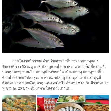
ภายในงานมีการจัดจำหน่ายอาหารที่ปรุงจากปลาทูสด ๆ
รังสรรค์กว่า 50 เมนู อาทิ ปลาทูย่างน้ำปลาหวาน สปาเก็ตตี้พริกแห้ง
ปลาทู ปลาทูราดพริก ปลาทูคั่วพริกเกลือ เมี่ยงปลาทู ปลาทูซาเตี๊ยะ
ข้าวน้ำพริกกะปิปลาทูทอด ห่อหมกปลาทู ปลาทูสามรส ปลาทูฉู่ฉี่
ต้มส้มปลาทู ทอดมันปลาทู และเมนูไฮไลท์พิเศษ !! พบกับข้าวต้มปลา
ทู ชามละ 20 บาท ที่มีเฉพาะในงานนี้ เท่านั้น !!