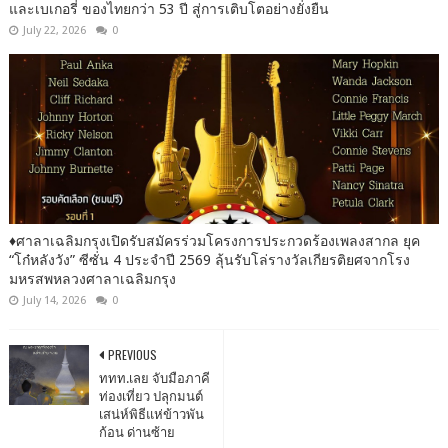
และเบเกอรี่ ของไทยกว่า 53 ปี สู่การเติบโตอย่างยั่งยืน
July 22, 2026
0
♦️ศาลาเฉลิมกรุงเปิดรับสมัครร่วมโครงการประกวดร้องเพลงสากล ยุค
“โก๋หลังวัง” ซีซั่น 4 ประจำปี 2569 ลุ้นรับโล่รางวัลเกียรติยศจากโรง
มหรสพหลวงศาลาเฉลิมกรุง
July 14, 2026
0
PREVIOUS
ททท.เลย จับมือภาคี
ท่องเที่ยว ปลุกมนต์
เสน่ห์พิธีแห่ข้าวพัน
ก้อน ด่านซ้าย