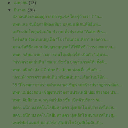
►
เมษายน
(18)
▼
มีนาคม
(28)
🐟ก่อนที่จะหมดฤดูกาลปลาทู..🐟 ใครรู้บ้างว่า ? "ก...
ททท.เลย จับมือภาคีท่องเที่ยว ปลุกมนต์เสน่ห์พิธีแห่...
เตรียมจัดใหญ่พร้อมกัน 4 ภาค ทั่วประเทศ “Water Fes...
ไทร์พลัส จัดแคมเปญเด็ด “โปรร้อนก่อนเที่ยว” สาดควา...
มจพ.จัดพิธีลงนามสัญญาอนุญาตให้ใช้สิทธิ “การออกแบบผ...
ททท. กลับมาเขย่าวงการคนโสดอีกครั้ง! เปิดตัว “เส้นท...
"พรรครวมแผ่นดิน" พล.อ. ชัชชัย บุกฐานภาคใต้! ตั้งตั...
ททท. ผนึกกำลัง 4 Online Platform ท่องเที่ยวชื่อดัง...
"ดามพ์" พรรครวมแผ่นดิน​ พร้อมเป็นทางเลือก​ใหม่ให้ก...
35 ปีโรงพยาบาลรามคำแหง ขอเชิญร่วมสร้างปรากฏการณ์คร...
ททท.แม่ฮ่องสอน เชิญชวนร่วมงานประเพณี ปอยส่างลอง ปร...
ททท. จับมือ บมจ. ทรู คอร์ปอเรชั่น เปิดตัวบริการ Vi...
สดช. ผนึก ม.เทคโนโลยีมหานคร มุ่งพลิกโฉมประเทศไทยสู...
สดช. ผนึก ม.เทคโนโลยีมหานคร มุ่งพลิกโฉมประเทศไทยสู...
เพอร์ฟอร์แมนซ์ มอเตอร์ส เปิดตัวโชว์รูมบีเอ็มดับเบิ...