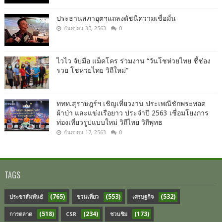
ประธานสภาอุตฯแถลงดัชนีความเชื่อมั่น​
กันยายน 30, 2563
0
ไวไว จับมือ แม็คโคร ร่วมงาน “วันโชห่วยไทย ชี้ช่อง
รวย โชห่วยไทย วิถีใหม่”
ททท.สุราษฎร์ฯ เชิญเที่ยวงาน ประเพณีชักพระทอด
ผ้าป่า และแข่งเรือยาว ประจำปี 2563 เชื่อมโยงการ
ท่องเที่ยวรูปแบบใหม่ วิถีไทย วิถีพุทธ
กันยายน 17, 2563
0
TAGS
(765)
(553)
(532)
ประชาสัมพันธ์
ชวนเที่ยว
เศรษฐกิจ
(518)
(234)
(173)
การตลาด
CSR
ชวนชิม