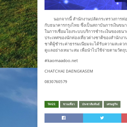
นอกจากนี้ สำนักงานปลัดกระทรวงการท่อ
กับธนาคารกรุงไทย ซึ่งเป็นสถาบันการเงินขน
ในการเชื่อมโยงระบบบริการชำระเงินของธนาค
ประเทศของนักท่องเที่ยวต่างชาติของสำนักงานป
ชาติผู้ชำระค่าธรรมเนียมจะได้รับความสะดวกส
ดูแลอย่างเหมาะสม เพื่อนำไปใช้จ่ายตามวัตถุ
#​kaomaadoo.net​
CHATCHAI​ DAENGKASEM​
0830760579​
TAGS:
ชวนเที่ยว
ประชาสัมพันธ์
เศรษฐกิจ