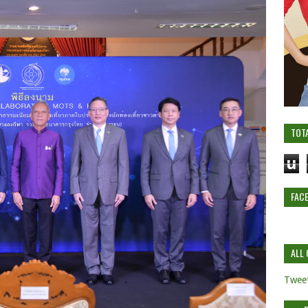
TOT
u
FAC
ALL 
Tweet