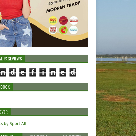
AL PAGEVIEWS
n
d
e
f
i
n
e
d
EBOOK
OVER
s by Sport All