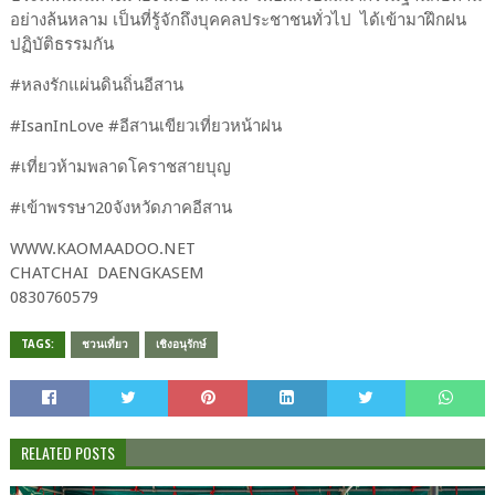
อย่างล้นหลาม เป็นที่รู้จักถึงบุคคลประชาชนทั่วไป ได้เข้ามาฝึกฝน
ปฏิบัติธรรมกัน
#หลงรักแผ่นดินถิ่นอีสาน
#IsanInLove #อีสานเขียวเที่ยวหน้าฝน
#เที่ยวห้ามพลาดโคราชสายบุญ
#เข้าพรรษา20จังหวัดภาคอีสาน
WWW.KAOMAADOO.NET​
CHATCHAI​ DAENGKASEM​
0830760579​
TAGS:
ชวนเที่ยว
เชิงอนุรักษ์
RELATED POSTS