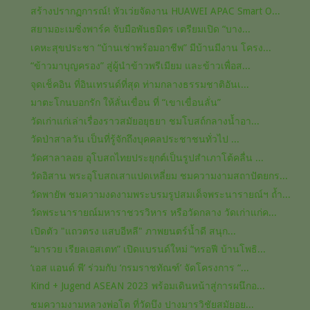
สร้างปรากฏการณ์! หัวเว่ยจัดงาน HUAWEI APAC Smart O...
สยามอะเมซิ่งพาร์ค จับมือพันธมิตร เตรียมเปิด “บาง...
เคหะสุขประชา “บ้านเช่าพร้อมอาชีพ” มีบ้านมีงาน โครง...
“ข้าวมาบุญครอง” สู่ผู้นำข้าวพรีเมียม และข้าวเพื่อส...
จุดเช็คอิน ที่อินเทรนด์ที่สุด ท่ามกลางธรรมชาติอันเ...
มาตะโกนบอกรัก ให้ลั่นเขื่อน ที่ “เขาเขื่อนลั่น”
วัดเก่าแก่เล่าเรื่องราวสมัยอยุธยา ชมโบสถ์กลางน้ำอา...
วัดป่าสาลวัน เป็นที่รู้จักถึงบุคคลประชาชนทั่วไป ...
วัดศาลาลอย อุโบสถไทยประยุกต์เป็นรูปสำเภาโต้คลื่น ...
วัดอิสาน พระอุโบสถเสาแปดเหลี่ยม ชมความงามสถาปัตยกร...
วัดพายัพ ชมความงดงามพระบรมรูปสมเด็จพระนารายณ์ฯ ถ้ำ...
วัดพระนารายณ์มหาราชวรวิหาร หรือวัดกลาง วัดเก่าแก่ค...
เปิดตัว​ "แถวตรง​ แสบ​อีหลี" ภาพยนตร์​น้ำดี​ สนุก...
“มารวย เรียลเอสเตท” เปิดแบรนด์ใหม่ “ทรอฟี บ้านโพธิ...
‘เอส แอนด์ พี’ ร่วมกับ ‘กรมราชทัณฑ์’ จัดโครงการ “...
Kind + Jugend ASEAN 2023 พร้อมเดินหน้าสู่การผนึกอ...
ชมความงามหลวงพ่อโต​ ที่วัดบึง​ ปางมารวิชัย​สมัย​อย...