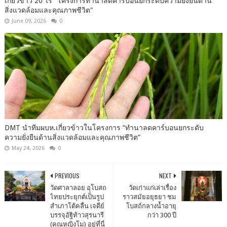
เกี่ยวข้าว​ 20​ ไร่​ "โครงการ​ทำนา​ลดคาร์บอนยกระดับ​ความ​ยั่งยืน​ด้าน​
สิ่งแวดล้อม​และ​คุณภาพ​ชีวิต"
June 09, 2026
0
DMT นำทีมผบห.เกี่ยวข้าวในโครงการ “ทำนาลดคาร์บอนยกระดับ
ความยั่งยืนด้านสิ่งแวดล้อมและคุณภาพชีวิต”
May 24, 2026
0
PREVIOUS
NEXT
วัดศาลาลอย อุโบสถ
วัดเก่าแก่เล่าเรื่อง
ไทยประยุกต์เป็นรูป
ราวสมัยอยุธยา ชม
สำเภาโต้คลื่น เจดีย์
โบสถ์กลางน้ำอายุ
บรรจุอัฐิท้าวสุรนารี
กว่า 300 ปี
(คุณหญิงโม) อยู่ที่นี่