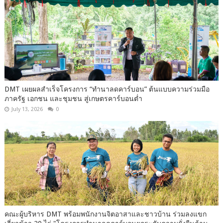
DMT เผยผลสำเร็จโครงการ “ทำนาลดคาร์บอน” ต้นแบบความร่วมมือ
ภาครัฐ เอกชน และชุมชน สู่เกษตรคาร์บอนต่ำ
July 13, 2026
0
คณะ​ผู้บริหาร​ DMT​ พร้อม​พนักงาน​จิต​อาสา​และชาวบ้าน​ ร่วมลงแขก​