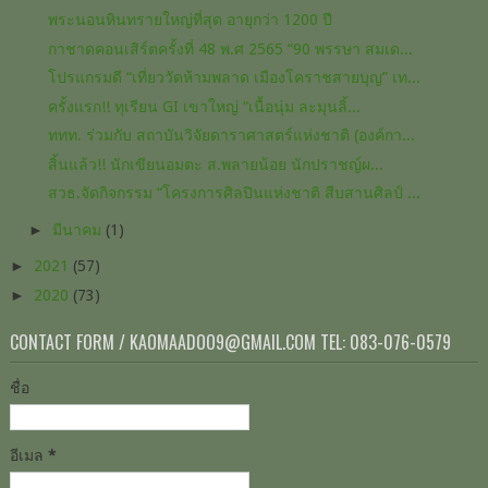
พระนอน​หินทราย​ใหญ่​ที่สุด​ อายุ​กว่า​ 1200 ปี
กาชาดคอนเสิร์ตครั้งที่ 48 พ.ศ 2565 “90 พรรษา สมเด...
โปรแกรมดี “เที่ยววัดห้ามพลาด เมืองโคราชสายบุญ” เท...
ครั้งแรก!! ทุเรียน GI เขาใหญ่ “เนื้อนุ่ม ละมุนลิ้...
ททท. ร่วมกับ สถาบันวิจัยดาราศาสตร์แห่งชาติ (องค์กา...
สิ้นแล้ว!! นักเขียน​อมตะ​ ส.พลายน้อย​ นักปราชญ์​ผ...
สวธ.จัดกิจกรรม “โครงการศิลปินแห่งชาติ สืบสานศิลป์ ...
►
มีนาคม
(1)
►
2021
(57)
►
2020
(73)
CONTACT FORM / KAOMAADOO9@GMAIL.COM TEL: 083-076-0579
ชื่อ
อีเมล
*