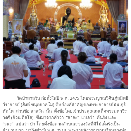
วัดป่าสาลวัน ก่อตั้งในปี พ.ศ. 2475 โดยพระญาณวิศิษฏ์สมิทธิ
วีราจารย์ (สิงห์ ขนฺตยาคโม) ศิษย์องค์สำคัญของพระอาจารย์มั่น ภูริ
ทัตฺโต ส่วนชื่อ สาลวัน นั้น ตั้งชื่อโดยเจ้าประคุณสมเด็จพระมหาวีร
วงศ์ (อ้วน ติสโส) ซึ่งมาจากคำว่า “สาละ” แปลว่า ต้นรัง และ
“วนะ” แปลว่า ป่า โดยตั้งชื่อตามลักษณะของวัดที่มีไม้เต็งรังเป็น
จำนวนมาก มาถึงช่วงปี พ.ศ. 2513 พระราชสังวรญาณหรือหลวงพ่อ