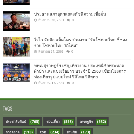
ประธานสภาอุตฯแถลงดัชนีความเชื่อมั่น​
กันยายน 30, 2563
0
ไวไว จับมือ แม็คโคร ร่วมงาน “วันโชห่วยไทย ชี้ช่อง
รวย โชห่วยไทย วิถีใหม่”
สิงหาคม 31, 2563
0
ททท.สุราษฎร์ฯ เชิญเที่ยวงาน ประเพณีชักพระทอด
ผ้าป่า และแข่งเรือยาว ประจำปี 2563 เชื่อมโยงการ
ท่องเที่ยวรูปแบบใหม่ วิถีไทย วิถีพุทธ
กันยายน 17, 2563
0
TAGS
(765)
(553)
(532)
ประชาสัมพันธ์
ชวนเที่ยว
เศรษฐกิจ
(518)
(234)
(173)
การตลาด
CSR
ชวนชิม