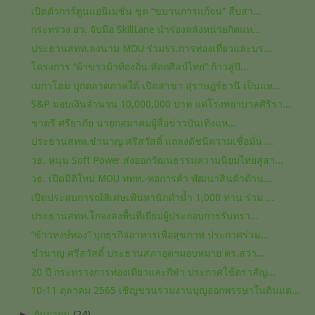
เปิดตัวการ์ตูนแอนิเมชั่น ชุด “ขบวนการแก้จน” สืบสา...
กระทรวง อว. จับมือ SkillLane นำร่องคลังหน่วยกิตแห...
ประธาน​สทท.ลงนาม​ MOU​ ร่วมรร.การท่องเที่ยว​และ​บร...
โครงการ “ผ้าขาวม้าท้องถิ่น หัตถศิลป์ไทย” ก้าวสู่ปี...
เมกาโฮม บุกตลาดภาคใต้ เปิดสาขา สุราษฎร์ธานี เป็นแห...
S&P มอบเงินจำนวน 10,000,000 บาท แด่โรงพยาบาลศิริรา...
ชาตรี​ ศรียาภัย​ นายกสมาคม​ผู้​สื่อข่าว​บันเทิง​แห...
ประธานสทท.ชำนาญ ศรีสวัสดิ์ แถลงดัชนีความเชื่อมั่น ...
วธ. หนุน Soft Power ส่งออกวัฒนธรรมความนิยมไทยสู่สา...
วธ. เปิดมิติใหม่ MOU ททท.-หอการค้า พัฒนาสินค้าด้าน...
เปิดประสบการณ์พิเศษเฟ้นหานักดำน้ำ 1,000 ท่าน ร่วม ...
ประธาน​สทท.โกจงลงพื้นที่เยี่ยม​ผู้ประกอบการ​รับทรา...
“ข้าวหงษ์ทอง” บุกธุรกิจอาหารเพื่อสุขภาพ ประกาศร่วม...
ชำนาญ​ ศรีสวัสดิ์​ ประธาน​สภา​อุตฯมอบหมาย​ ดร.สว่า...
20 ปี กระทรวงการท่องเที่ยวและกีฬา ประกาศใช้ตราสัญ...
10-11 ตุลาคม 2565 เชิญชวนร่วมงานบุญออกพรรษาในดินแด...
►
กันยายน
(24)