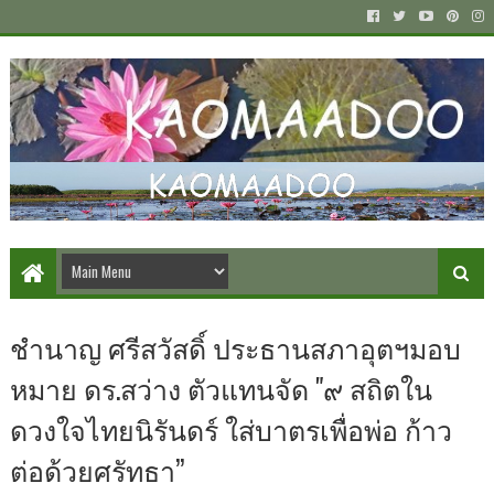
ชำนาญ​ ศรีสวัสดิ์​ ประธาน​สภา​อุตฯมอบ
หมาย​ ดร.สว่าง​ ตัวแทน​จัด​ "๙ สถิตใน
ดวงใจไทยนิรันดร์ ใส่บาตรเพื่อพ่อ ก้าว
ต่อด้วยศรัทธา”