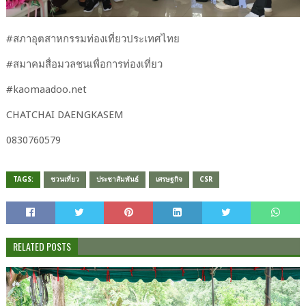
#สภา​อุตสาหกรรม​ท่องเที่ยว​ประเทศไทย
#​สมาคม​สื่อมวลชน​เพื่อ​การ​ท่องเที่ยว
#​kaomaadoo.net
CHATCHAI​ DAENGKASEM
0830760579​
TAGS:
ชวนเที่ยว
ประชาสัมพันธ์
เศรษฐกิจ
CSR
RELATED POSTS