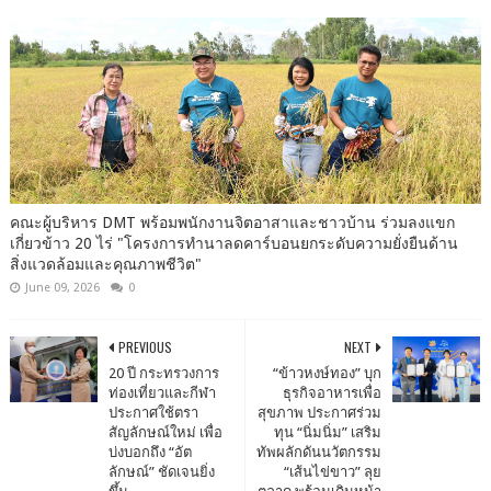
คณะ​ผู้บริหาร​ DMT​ พร้อม​พนักงาน​จิต​อาสา​และชาวบ้าน​ ร่วมลงแขก​
เกี่ยวข้าว​ 20​ ไร่​ "โครงการ​ทำนา​ลดคาร์บอนยกระดับ​ความ​ยั่งยืน​ด้าน​
สิ่งแวดล้อม​และ​คุณภาพ​ชีวิต"
June 09, 2026
0
PREVIOUS
NEXT
20 ปี กระทรวงการ
“ข้าวหงษ์ทอง” บุก
ท่องเที่ยวและกีฬา
ธุรกิจอาหารเพื่อ
ประกาศใช้ตรา
สุขภาพ ประกาศร่วม
สัญลักษณ์ใหม่ เพื่อ
ทุน “นิ่มนิ่ม” เสริม
บ่งบอกถึง “อัต
ทัพผลักดันนวัตกรรม
ลักษณ์” ชัดเจนยิ่ง
“เส้นไข่ขาว” ลุย