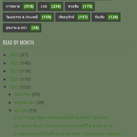
(518)
(234)
(173)
การตลาด
CSR
ชวนชิม
(159)
(157)
(124)
วัฒนธรรม & ประเพณี
เชิงอนุรักษ์
บันเทิง
(34)
สุขภาพ & สปา
READ BY MONTH
►
2026
(37)
►
2025
(145)
►
2024
(179)
►
2023
(170)
▼
2022
(153)
►
ธันวาคม
(35)
►
พฤศจิกายน
(28)
▼
ตุลาคม
(19)
บำรุงราษฎร์ พัฒนาต่อยอดศูนย์จักษุ เปิดตัว ‘ศูนย์ปล...
รัฐ-เอกชนชั้นนำ ร่วมยกระดับคุณภาพชีวิต-ธุรกิจ ผ่าน...
นายชำนาญ ศรีสวัสดิ์ ประธาน สทท. ร่วมงานเปิด “หรอยแ...