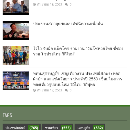
กันยายน 19, 2563
0
ประธานสภาอุตฯแถลงดัชนีความเชื่อมั่น​
ไวไว จับมือ แม็คโคร ร่วมงาน “วันโชห่วยไทย ชี้ช่อง
รวย โชห่วยไทย วิถีใหม่”
ททท.สุราษฎร์ฯ เชิญเที่ยวงาน ประเพณีชักพระทอด
ผ้าป่า และแข่งเรือยาว ประจำปี 2563 เชื่อมโยงการ
ท่องเที่ยวรูปแบบใหม่ วิถีไทย วิถีพุทธ
กันยายน 17, 2563
0
TAGS
(765)
(553)
(532)
ประชาสัมพันธ์
ชวนเที่ยว
เศรษฐกิจ