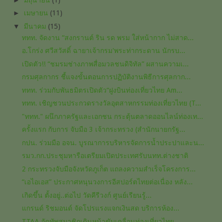
►
เมษายน
(11)
▼
มีนาคม
(15)
ททท. จัดงาน “สงกรานต์ ริน รด พรม ใส่หน้ากาก ไม่สาด...
อ.โกร่ง ศวีสวัสดิ์ ฉายาเจ้ากรม'พระท่ากระดาน นักรบ...
เปิดตัว!! “ชมรมช่างภาพสื่อมวลชนดิจิทัล” ผสานความเ...
กรมศุลกากร ชี้แจงขั้นตอนการปฏิบัติงานพิธีการศุลกาก...
ททท. ร่วมกับพันธมิตรเปิดตัว“ฝูงบินท่องเที่ยวไทย Am...
ททท. เชิญชวนประกวดรางวัลอุตสาหกรรมท่องเที่ยวไทย (T...
"ททท." ผนึกภาครัฐและเอกชน กระตุ้นตลาดออนไลน์ท่องเท...
ครั้งแรก กับการ จับมือ 3 เจ้ากระทรวง (สำนักนายกรัฐ...
กปน. ร่วมมือ อจน. บูรณาการบริหารจัดการน้ำประปาและน...
รมว.กก.ประชุมหารือเตรียมเปิดประเทศ​รับนทท.ต่างชาติ​
2 กระทรวงจับมือจังหวัดภูเก็ต แถลงความสำเร็จโครงการ...
“เอไอเอส” ประกาศหนุนวงการอีสปอร์ตไทยต่อเนื่อง หลัง...
เกิดขึ้น ตั้งอยู่..ต่อไป วัดคีรีวงก์ ศูนย์เรียนรู้...
แกรนด์​ ริชมอนด์​ จัดโปรแรง​แจกเงิน​สด บริการ​ห้อง...
TTAA จัดทัพสมาชิกเดินหน้าขับเคลื่อนท่องเที่ยวไทย ...