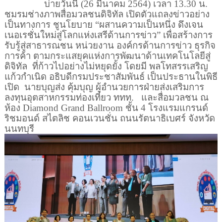
บ่ายวันนี้ (
26
มีนาคม
2564)
เวลา
13.30
น.
ชมรมช่างภาพสื่อมวลชนดิจิทัล เปิดตัวแถลงข่าวอย่าง
เป็นทางการ ชูนโยบาย “ผสานความเป็นหนึ่ง ดึงเจน
เนอเรชั่นใหม่สู่โลกแห่งเสรีด้านการข่าว” เพื่อสร้างการ
รับรู้สู่สาธารณชน หน่วยงาน องค์กรด้านการข่าว ธุรกิจ
การค้า ตามกระแสยุคแห่งการพัฒนาด้านเทคโนโลยีสู่
ดิจิทัล
ที่ก้าวไปอย่างไม่หยุดยั้ง โดยมี พลโทสรรเสริญ
แก้วกำเนิด อธิบดีกรมประชาสัมพันธ์ เป็นประธานในพิธี
เปิด
นายบุญส่ง​ คุ้ม​บุญ​ ผู้​อำนวยการ​ฝ่ายส่งเสริม​การ
ลงทุน​อุตสาหกรรม​ท่องเที่ยว​ ททท.
และสื่อมวลชน ณ
ห้อง
Diamond Grand Ballroom
ชั้น
4
โรงแรมแกรนด์
ริชมอนด์ สไตลิช คอนเวนชั่น ถนนรัตนาธิเบศร์ จังหวัด
นนทบุรี