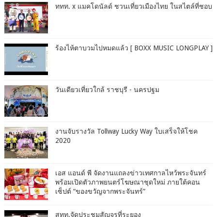
ททท. x แมคโดนัลด์ ชวนเที่ยวเมืองไทย ในสไตล์ที่ชอบ
ร้องไห้ตาบวมไปหมดแล้ว [ BOXX MUSIC LONGPLAY ]
วันเดียวเที่ยวใกล้ ราชบุรี - นครปฐม
งานจับรางวัล Tollway Lucky Way ใบเสร็จให้โชค
2020
เอส แอนด์ พี จัดงานแถลงข่าวเทศกาลไหว้พระจันทร์
พร้อมเปิดตัวภาพยนตร์โฆษณาชุดใหม่ ภายใต้คอน
เซ็ปต์ “ของขวัญจากพระจันทร์”
สทท.จัดประชุมสัญจรที่ระยอง