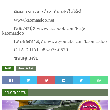
ติดตามข่าวสาร​อื่น​ๆ​ ที่น่าสนใจ​ได้ที่​
www.kaomaadoo.net​
เพจ​/เฟส​บุ้ค​ www.facebook.com​/Page​
kaomaadoo
และ​ช่อง​ทาง​ยูทูบ www.youtube.com​/kaomaadoo​
CHATCHAI​ 083-076-0579
ขอบคุณ​ครับ
TAGS:
ประชาสัมพันธ์
RELATED POSTS