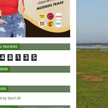
AL PAGEVIEWS
4
8
1
3
5
EBOOK
OVER
s by Sport All