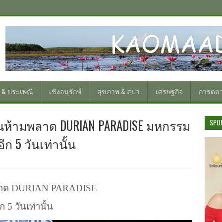
 & ประเพณี
เชิงอนุรักษ์
สุขภาพ & สปา
เศรษฐกิจ
การตล
ยนห้ามพลาด DURIAN PARADISE มหกรรม
SPO
ีก 5 วันเท่านั้น
ลาด
DURIAN PARADISE
ีก
5
วันเท่านั้น