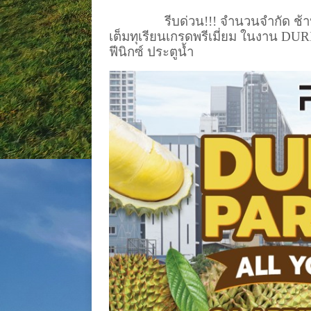
รีบด่วน
!!!
จำนวนจำกัด ช้า
เต็มทุเรียนเกรดพรีเมี่ยม ในงาน
DURI
ฟีนิกซ์ ประตูน้ำ