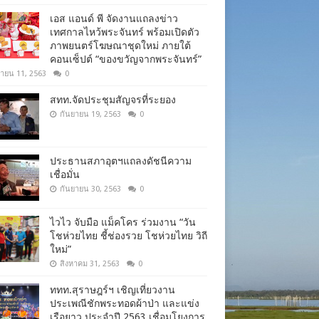
เอส แอนด์ พี จัดงานแถลงข่าว
เทศกาลไหว้พระจันทร์ พร้อมเปิดตัว
ภาพยนตร์โฆษณาชุดใหม่ ภายใต้
คอนเซ็ปต์ “ของขวัญจากพระจันทร์”
ยายน 11, 2563
0
สทท.จัดประชุมสัญจรที่ระยอง
กันยายน 19, 2563
0
ประธานสภาอุตฯแถลงดัชนีความ
เชื่อมั่น​
กันยายน 30, 2563
0
ไวไว จับมือ แม็คโคร ร่วมงาน “วัน
โชห่วยไทย ชี้ช่องรวย โชห่วยไทย วิถี
ใหม่”
สิงหาคม 31, 2563
0
ททท.สุราษฎร์ฯ เชิญเที่ยวงาน
ประเพณีชักพระทอดผ้าป่า และแข่ง
เรือยาว ประจำปี 2563 เชื่อมโยงการ