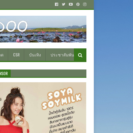
าด
CSR
บันเทิง
ประชาสัมพันธ์
NSOR