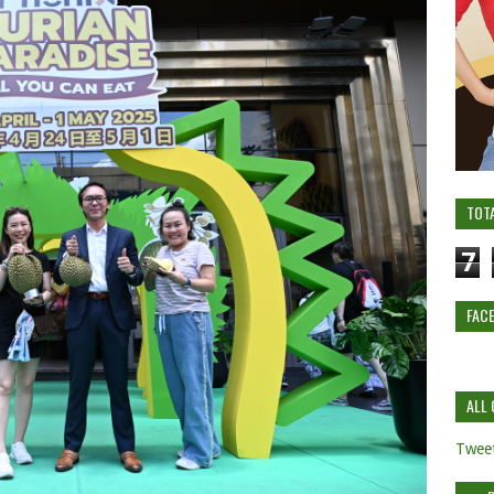
TOT
7
FAC
ALL 
Tweet