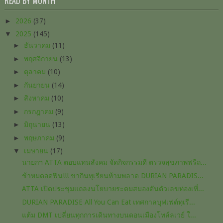
READ BY MONTH
►
2026
(37)
▼
2025
(145)
►
ธันวาคม
(11)
►
พฤศจิกายน
(13)
►
ตุลาคม
(10)
►
กันยายน
(14)
►
สิงหาคม
(10)
►
กรกฎาคม
(9)
►
มิถุนายน
(13)
►
พฤษภาคม
(9)
▼
เมษายน
(17)
นายกฯ ATTA ตอบแทนสังคม จัดกิจกรรมดี ตรวจสุขภาพฟรีถ...
ช้าหมดอดฟิน!!! ขากินทุเรียนห้ามพลาด DURIAN PARADIS...
ATTA เปิดประชุมแถลงนโยบายระดมสมองดันตัวเลขท่องเที่...
DURIAN PARADISE All You Can Eat เทศกาลบุฟเฟต์ทุเรี...
แต้ม DMT เปลี่ยนทุกการเดินทางบนดอนเมืองโทล์ลเวย์ ใ...