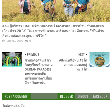
คณะ​ผู้บริหาร​ DMT​ พร้อม​พนักงาน​จิต​อาสา​และชาวบ้าน​ ร่วมลงแขก​
เกี่ยวข้าว​ 20​ ไร่​ "โครงการ​ทำนา​ลดคาร์บอนยกระดับ​ความ​ยั่งยืน​ด้าน​
สิ่งแวดล้อม​และ​คุณภาพ​ชีวิต"
June 09, 2026
0
PREVIOUS
NEXT
ช้าหมดอดฟิน!!! ขา
#สิงห์เหนือพบเสือใต้
กินทุเรียนห้ามพลาด
จากทะเลหมอกสู่
DURIAN PARADISE
ทะเลใต้
มหกรรมจัดเต็ม
ทุเรียนเกรดพรีเมี่ยม
อีก 5 วันเท่านั้น
POST A COMMENT
BLOGGER
DISQUS
FACEBOOK
ไม่มีความคิดเห็น