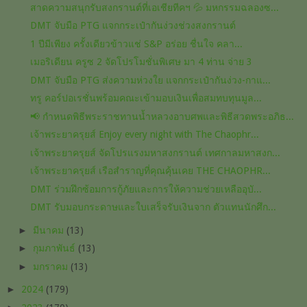
สาดความสนุกรับสงกรานต์ที่เอเชียทีคฯ 💦 มหกรรมฉลองซ...
DMT จับมือ PTG แจกกระเป๋ากันง่วงช่วงสงกรานต์
1 ปีมีเพียง ครั้งเดียวข้าวแช่ S&P อร่อย ชื่นใจ คลา...
เมอริเดียน ครูซ 2 จัดโปรโมชั่นพิเศษ มา 4 ท่าน จ่าย 3
DMT จับมือ PTG ส่งความห่วงใย แจกกระเป๋ากันง่วง-กาแ...
ทรู คอร์ปอเรชั่นพร้อมคณะเข้ามอบเงินเพื่อสมทบทุนมูล...
📢 กำหนดพิธีพระราชทานน้ำหลวงอาบศพและพิธีสวดพระอภิธ...
เจ้าพระยาครุยส์ Enjoy every night with The Chaophr...
เจ้าพระยาครุยส์ จัดโปรแรงมหาสงกรานต์ เทศกาลมหาสงก...
เจ้าพระยาครุยส์ เรือสำราญที่คุณคุ้นเคย THE CHAOPHR...
DMT ร่วมฝึกซ้อมการกู้ภัยและการให้ความช่วยเหลืออุบั...
DMT รับมอบกระดาษและใบเสร็จรับเงินจาก ตัวแทนนักศึก...
►
มีนาคม
(13)
►
กุมภาพันธ์
(13)
►
มกราคม
(13)
►
2024
(179)