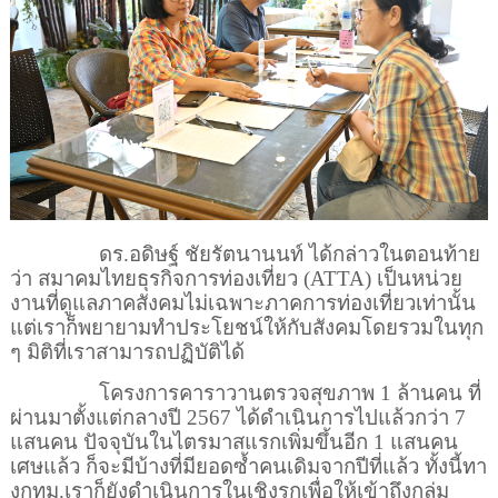
ดร.อดิษฐ์ ชัยรัตนานนท์ ได้กล่าวในตอนท้าย
ว่า สมาคมไทยธุรกิจการท่องเที่ยว (
ATTA)
เป็นหน่วย
งานที่ดูแลภาคสังคมไม่เฉพาะภาคการท่องเที่ยวเท่านั้น
แต่เราก็พยายามทำประโยชน์ให้กับสังคมโดยรวมในทุก
ๆ มิติที่เราสามารถปฏิบัติได้
โครงการคาราวานตรวจสุขภาพ 1 ล้านคน ที่
ผ่านมาตั้งแต่กลางปี
2567
ได้ดำเนินการไปแล้วกว่า
7
แสนคน ปัจจุบันในไตรมาสแรกเพิ่มขึ้นอีก
1
แสนคน
เศษแล้ว ก็จะมีบ้างที่มียอดซ้ำคนเดิมจากปีที่แล้ว ทั้งนี้ทา
งกทม.เราก็ยังดำเนินการในเชิงรุกเพื่อให้เข้าถึงกลุ่ม