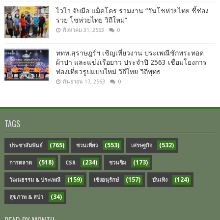
ไวไว จับมือ แม็คโคร ร่วมงาน “วันโชห่วยไทย ชี้ช่อง
รวย โชห่วยไทย วิถีใหม่”
สิงหาคม 31, 2563
0
ททท.สุราษฎร์ฯ เชิญเที่ยวงาน ประเพณีชักพระทอด
ผ้าป่า และแข่งเรือยาว ประจำปี 2563 เชื่อมโยงการ
ท่องเที่ยวรูปแบบใหม่ วิถีไทย วิถีพุทธ
กันยายน 17, 2563
0
TAGS
(765)
(553)
(532)
ประชาสัมพันธ์
ชวนเที่ยว
เศรษฐกิจ
(518)
(234)
(173)
การตลาด
CSR
ชวนชิม
(159)
(157)
(124)
วัฒนธรรม & ประเพณี
เชิงอนุรักษ์
บันเทิง
(34)
สุขภาพ & สปา