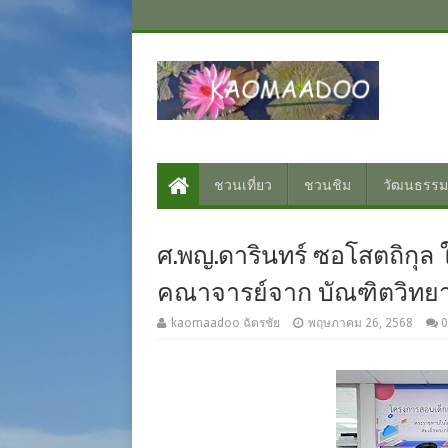
ชวนเที่ยว
ชวนชิม
วัฒนธรรม
ศ.พญ.ดารินทร์ ซอโสตถิกุล​
คณาจารย์จาก บัณฑิตวิทยา
kaomaadoo ฉัตรชัย
พฤษภาคม 26, 2568
0