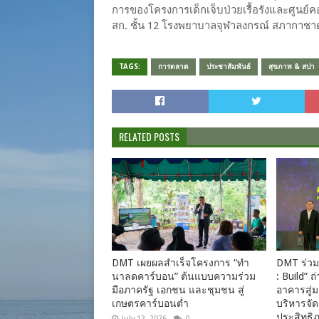
การของโครงการเด็กเจ็บป่วยเรื้อรังและศูนย์คอมพ
สก. ชั้น 12 โรงพยาบาลจุฬาลงกรณ์ สภากาช
TAGS:
การตลาด
ประชาสัมพันธ์
สุขภาพ & สปา
RELATED POSTS
DMT เผยผลสำเร็จโครงการ “ทำ
DMT ร่วม
นาลดคาร์บอน” ต้นแบบความร่วม
: Build”
มือภาครัฐ เอกชน และชุมชน สู่
อาคารสู่
เกษตรคาร์บอนต่ำ
บริหารจัด
ประสิทธิ
July 13, 2026
0