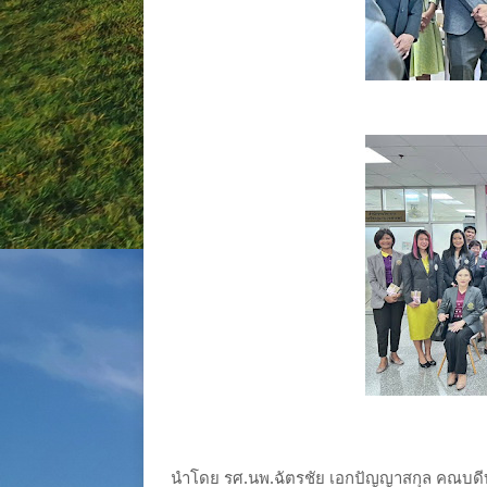
นำโดย รศ.นพ.ฉัตรชัย เอกปัญญาสกุล คณบดีบ