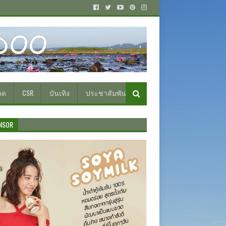
าด
CSR
บันเทิง
ประชาสัมพันธ์
NSOR