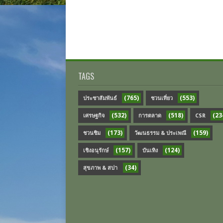
TAGS
(765)
(553)
ประชาสัมพันธ์
ชวนเที่ยว
(532)
(518)
(23
เศรษฐกิจ
การตลาด
CSR
(173)
(159)
ชวนชิม
วัฒนธรรม & ประเพณี
(157)
(124)
เชิงอนุรักษ์
บันเทิง
(34)
สุขภาพ & สปา