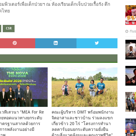
ิวเตอร์เพื่อเด็กป่วยฯ ณ ห้องเรียนเด็กเจ็บป่วยเรื้อรัง ตึก
าดไทย
CSR
กัน
เวทีเสวนา “MEA For Re
คณะ​ผู้บริหาร​ DMT​ พร้อม​พนักงาน​
 ถ่ายทอดแนวทางยกระดับ
จิต​อาสา​และชาวบ้าน​ ร่วมลงแขก​
มาตรฐานสากลด้วยการ
เกี่ยวข้าว​ 20​ ไร่​ "โครงการ​ทำนา​
การพลังงานอย่างมี
ลดคาร์บอนยกระดับ​ความ​ยั่งยืน​
ภาพ
ด้าน​สิ่งแวดล้อม​และ​คุณภาพ​ชีวิต"