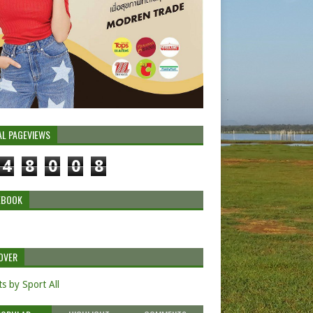
AL PAGEVIEWS
4
8
0
0
8
EBOOK
OVER
s by Sport All