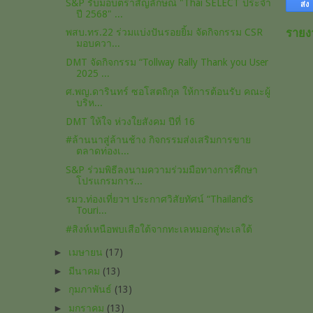
S&P รับมอบตราสัญลักษณ์ "Thai SELECT ประจำ
ปี 2568" ...
พสบ.ทร.22 ร่วมแบ่งปันรอยยิ้ม จัดกิจกรรม CSR
รายง
มอบควา...
DMT จัดกิจกรรม “Tollway Rally Thank you User
2025 ...
ศ.พญ.ดารินทร์ ซอโสตถิกุล​ ให้การต้อนรับ คณะผู้
บริห...
DMT ให้ใจ ห่วงใยสังคม ปีที่ 16
#ล้านนาสู่ล้านช้าง กิจกรรมส่งเสริมการขาย
ตลาดท่องเ...
S&P ร่วมพิธีลงนามความร่วมมือทางการศึกษา
โปรแกรมการ...
รมว.ท่องเที่ยวฯ ประกาศวิสัยทัศน์ “Thailand’s
Touri...
#สิงห์เหนือพบเสือใต้จากทะเลหมอกสู่ทะเลใต้
►
เมษายน
(17)
►
มีนาคม
(13)
►
กุมภาพันธ์
(13)
►
มกราคม
(13)