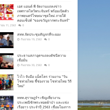
เอส แอนด์ พี จัดงานแถลงข่าว
เทศกาลไหว้พระจันทร์ พร้อมเปิดตัว
ภาพยนตร์โฆษณาชุดใหม่ ภายใต้
คอนเซ็ปต์ “ของขวัญจากพระจันทร์”
ยายน 11, 2563
0
สทท.จัดประชุมสัญจรที่ระยอง
กันยายน 19, 2563
0
ประธานสภาอุตฯแถลงดัชนีความ
เชื่อมั่น​
กันยายน 30, 2563
0
ไวไว จับมือ แม็คโคร ร่วมงาน “วัน
โชห่วยไทย ชี้ช่องรวย โชห่วยไทย วิถี
ใหม่”
ททท.สุราษฎร์ฯ เชิญเที่ยวงาน
ประเพณีชักพระทอดผ้าป่า และแข่ง
เรือยาว ประจำปี 2563 เชื่อมโยงการ