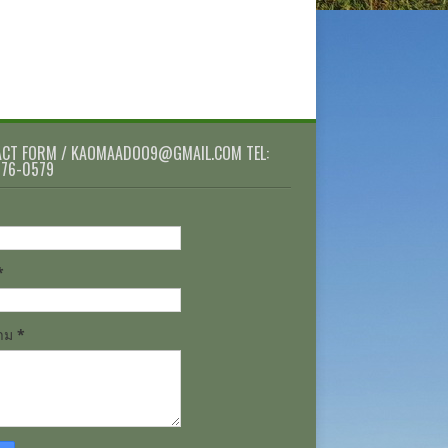
CT FORM / KAOMAADOO9@GMAIL.COM TEL:
076-0579
*
วาม
*