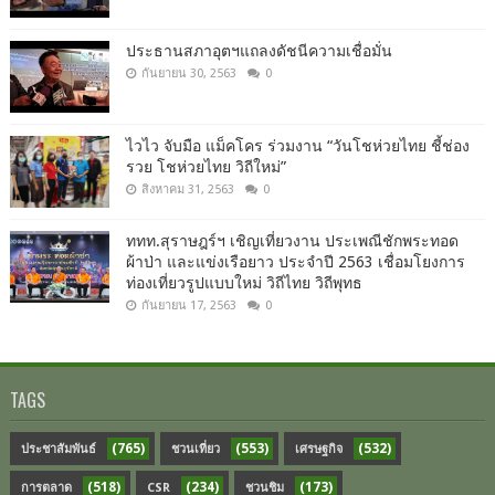
ประธานสภาอุตฯแถลงดัชนีความเชื่อมั่น​
กันยายน 30, 2563
0
ไวไว จับมือ แม็คโคร ร่วมงาน “วันโชห่วยไทย ชี้ช่อง
รวย โชห่วยไทย วิถีใหม่”
สิงหาคม 31, 2563
0
ททท.สุราษฎร์ฯ เชิญเที่ยวงาน ประเพณีชักพระทอด
ผ้าป่า และแข่งเรือยาว ประจำปี 2563 เชื่อมโยงการ
ท่องเที่ยวรูปแบบใหม่ วิถีไทย วิถีพุทธ
กันยายน 17, 2563
0
TAGS
(765)
(553)
(532)
ประชาสัมพันธ์
ชวนเที่ยว
เศรษฐกิจ
(518)
(234)
(173)
การตลาด
CSR
ชวนชิม