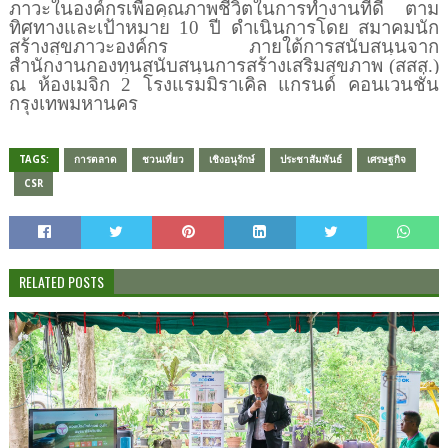
ภาวะในองค์กรเพื่อคุณภาพชีวิตในการทำงานที่ดี ตาม
ทิศทางและเป้าหมาย
10
ปี ดำเนินการโดย สมาคมนัก
สร้างสุขภาวะองค์กร ภายใต้การสนับสนุนจาก
สำนักงานกองทุนสนับสนุนการสร้างเสริมสุขภาพ (สสส.)
ณ ห้องเมจิก
2
โรงแรมมิราเคิล แกรนด์ คอนเวนชั่น
กรุงเทพมหานคร
TAGS:
การตลาด
ชวนเที่ยว
เชิงอนุรักษ์
ประชาสัมพันธ์
เศรษฐกิจ
CSR
RELATED POSTS