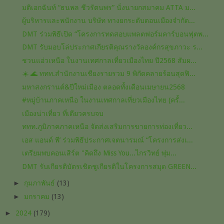
มติเอกฉันท์ “ธนพล ชีวรัตนพร” นั่งนายกสมาคม ATTA ม...
ผู้บริหารและพนักงาน บริษัท ทางยกระดับดอนเมืองจำกัด...
DMT ร่วมพิธีเปิด “โครงการทดสอบแพลตฟอร์มคาร์บอนฟุตพ...
DMT รับมอบโล่ประกาศเกียรติคุณรางวัลองค์กรสุขภาวะ ร...
ชวนแอ่วเหนือ ในงานเทศกาลเที่ยวเมืองไทย ปี2568 สัมผ...
☀️ 🌊 ททท.สำนักงานเชียงรายรวม 9 พิกัดคลายร้อนสุดฟิ...
มหาสงกรานต์&ปีใหม่เมือง ตลอดทั้งเดือนเมษายน2568
#หมู่บ้านภาคเหนือ ในงานเทศกาลเที่ยวเมืองไทย (ครั้...
เมืองน่าเที่ยว ที่เดียวครบจบ
ททท.ภูมิภาคภาคเหนือ จัดส่งเสริมการขายการท่องเที่ยว...
เอส แอนด์ พี’ ร่วมพิธีประกาศเจตนารมณ์ “โครงการส่งเ...
เตรียมพบคอนเสิร์ต "คิดถึง Miss You...ไกรวิทย์ พุ่ม...
DMT รับเกียรติบัตรเชิดชูเกียรติในโครงการสมุด GREEN...
►
กุมภาพันธ์
(13)
►
มกราคม
(13)
►
2024
(179)