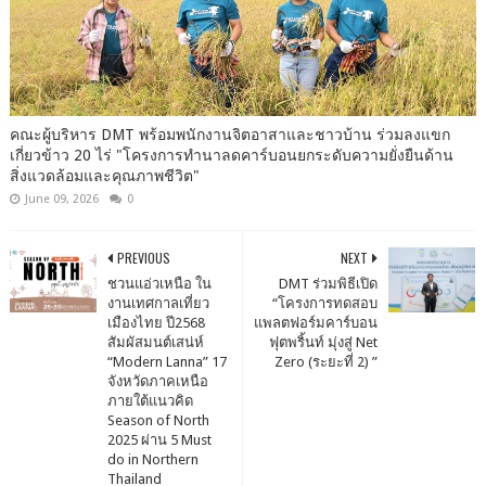
คณะ​ผู้บริหาร​ DMT​ พร้อม​พนักงาน​จิต​อาสา​และชาวบ้าน​ ร่วมลงแขก​
เกี่ยวข้าว​ 20​ ไร่​ "โครงการ​ทำนา​ลดคาร์บอนยกระดับ​ความ​ยั่งยืน​ด้าน​
สิ่งแวดล้อม​และ​คุณภาพ​ชีวิต"
June 09, 2026
0
PREVIOUS
NEXT
ชวนแอ่วเหนือ ใน
DMT ร่วมพิธีเปิด
งานเทศกาลเที่ยว
“โครงการทดสอบ
เมืองไทย ปี2568
แพลตฟอร์มคาร์บอน
สัมผัสมนต์เสน่ห์
ฟุตพริ้นท์ มุ่งสู่ Net
“Modern Lanna” 17
Zero (ระยะที่ 2) ”
จังหวัดภาคเหนือ
ภายใต้แนวคิด
Season of North
2025 ผ่าน 5 Must
do in Northern
Thailand